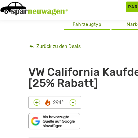
Skip
PA
to
content
Fahrzeugtyp
Mark
Zurück zu den Deals
VW California Kaufde
[25% Rabatt]
-
+
294°
„WIR
CAMPEN