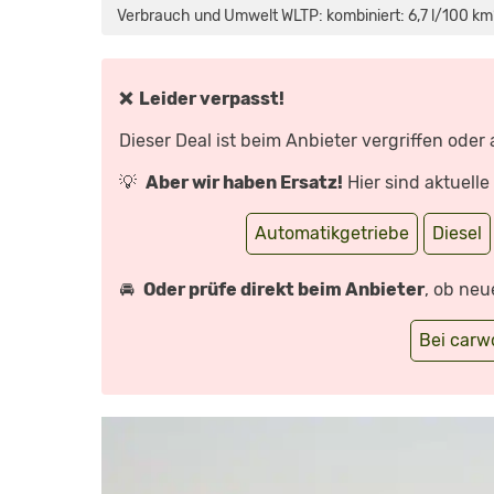
IM
Verbrauch und Umwelt WLTP: kombiniert: 6,7 l/100 km*
VW
T7
NEW
CALIFORNIA:
SCHLAF-
TEST,
❌ Leider verpasst!
NEUE
KÜCHE,
ALLE
Dieser Deal ist beim Anbieter vergriffen oder
FUNKTIONEN
&
VERGLEICH
💡
Aber wir haben Ersatz!
Hier sind aktuell
T6.1“
VON
YOUTUBE
ANZEIGEN
Automatikgetriebe
Diesel
🚘
Oder prüfe direkt beim Anbieter
, ob neu
Bei car