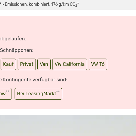
 • Emissionen: kombiniert: 176 g/km CO
*
2
 abgelaufen.
e Schnäppchen:
Kauf
Privat
Van
VW California
VW T6
e Kontingente verfügbar sind:
**
**
wow
Bei LeasingMarkt