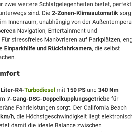
r zwei weitere Schlafgelegenheiten bietet, perfekt
unterwegs sind. Die
2-Zonen-Klimaautomatik
sorg
 im Innenraum, unabhängig von der Außentemperat
screen
Navigation, Entertainment und
 Für stressfreies Manövrieren auf Parkplätzen, en
ie
Einparkhilfe und Rückfahrkamera
, die selbst
achen.
omfort
-Liter-R4-
Turbodiesel
mit
150 PS
und
340 Nm
dem
7-Gang-DSG-Doppelkupplungsgetriebe
für
äne Fahrleistungen sorgt. Der California Beach
 km/h
, die Höchstgeschwindigkeit liegt elektronisc
etet damit die ideale Balance zwischen