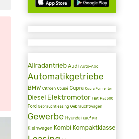
Allradantrieb
Audi
Auto-Abo
Automatikgetriebe
BMW
Cupra
Citroën
Coupé
Cupra Formentor
Elektromotor
Diesel
Fiat
Fiat 500
Ford
Gebrauchtwagen
Gebrauchtleasing
Gewerbe
Hyundai
Kauf
Kia
Kombi
Kompaktklasse
Kleinwagen
Leasing