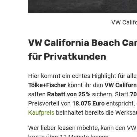
VW Califo
VW California Beach Ca
für Privatkunden
Hier kommt ein echtes Highlight für alle
Tölke+Fischer
könnt ihr den
VW Califor
satten
Rabatt von
25 %
sichern. Statt
70
Preisvorteil von
18.075 Euro
entspricht,
Kaufpreis
beinhaltet bereits die Werksa
Wer lieber leasen möchte, kann den VW 
brutto über 12 Monate leasen.