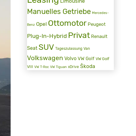
Limousine
Manuelles Getriebe
Mercedes-
Ottomotor
Opel
Peugeot
Benz
Privat
Plug-In-Hybrid
Renault
SUV
Seat
Tageszulassung
Van
Volkswagen
Volvo
VW Golf
VW Golf
Škoda
VIII
xDrive
VW T-Roc
VW Tiguan