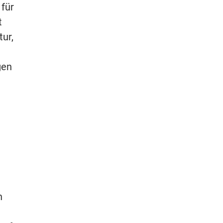
 für
t
ur,
gen
h