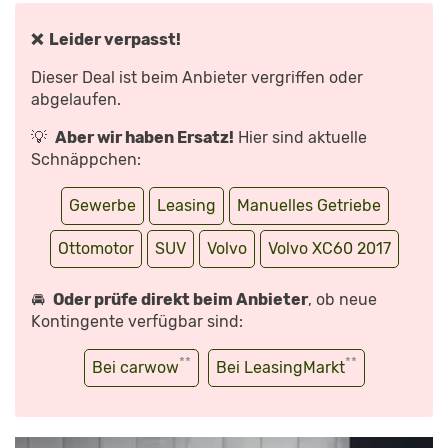
XC60
IM
TEST
❌ Leider verpasst!
|
MOTOR
MOBIL“
Dieser Deal ist beim Anbieter vergriffen oder
VON
YOUTUBE
abgelaufen.
ANZEIGEN
💡
Aber wir haben Ersatz!
Hier sind aktuelle
Schnäppchen:
Gewerbe
Leasing
Manuelles Getriebe
Ottomotor
SUV
Volvo
Volvo XC60 2017
🚘
Oder prüfe direkt beim Anbieter
, ob neue
Kontingente verfügbar sind:
**
**
Bei carwow
Bei LeasingMarkt