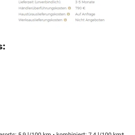
s:
erorts: 5,9 l/100 km • kombiniert: 7,4 l/100 km*