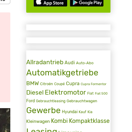
Allradantrieb
Audi
Auto-Abo
Automatikgetriebe
BMW
Cupra
Citroën
Coupé
Cupra Formentor
Elektromotor
Diesel
Fiat
Fiat 500
Ford
Gebrauchtwagen
Gebrauchtleasing
Gewerbe
Hyundai
Kauf
Kia
Kombi
Kompaktklasse
Kleinwagen
Leasing