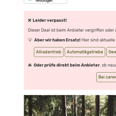
„VOLVO
V60
(2018):
GROSSE K
LAPPE U
❌ Leider verpasst!
ND V
IEL D
AHINTER? –
Dieser Deal ist beim Anbieter vergriffen oder
V
ORFAHRT (
REVIEW) |
💡
Aber wir haben Ersatz!
Hier sind aktuell
A
UTO M
OTOR U
ND S
Allradantrieb
Automatikgetriebe
Gew
PORT“ V
ON Y
OUTUBE A
NZEIGEN
🚘
Oder prüfe direkt beim Anbieter
, ob neu
Bei car