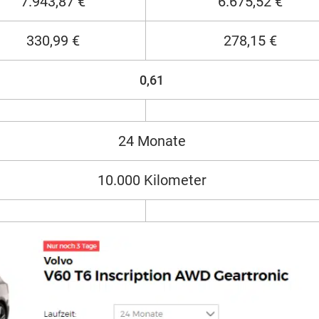
7.943,87 €
6.675,52 €
330,99 €
278,15 €
0,61
24 Monate
10.000 Kilometer