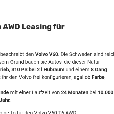
n AWD Leasing für
s beschreibt den
Volvo V60
. Die Schweden sind reic
sem Grund bauen sie Autos, die dieser Natur
rieb,
310 PS bei 2 l Hubraum
und einem
8 Gang
 ihr den Volvo frei konfigurieren, egal ob
Farbe
,
unde
mit einer Laufzeit von
24 Monaten
bei
10.000
 Jahr.
ro netto für den Volvo V60 T6 AWD.