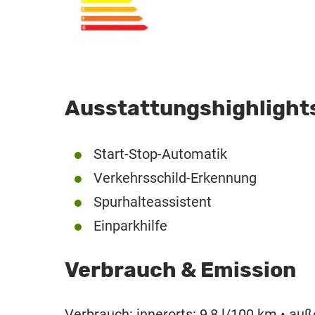
Ausstattungshighlight
Start-Stop-Automatik
Verkehrsschild-Erkennung
Spurhalteassistent
Einparkhilfe
Verbrauch & Emission
Verbrauch: innerorts: 9,8 l/100 km • auß