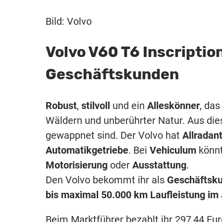
Bild: Volvo
Volvo V60 T6 Inscriptio
Geschäftskunden
Robust
,
stilvoll
und ein
Alleskönner
, da
Wäldern und unberührter Natur. Aus die
gewappnet sind. Der Volvo hat
Allradant
Automatikgetriebe
. Bei
Vehiculum
könnt
Motorisierung
oder
Ausstattung
.
Den Volvo bekommt ihr als
Geschäftsk
bis maximal 50.000 km Laufleistung im
Beim Marktführer bezahlt ihr 297,44 Eu