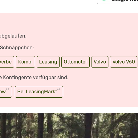
 abgelaufen.
e Schnäppchen:
erbe
Kombi
Leasing
Ottomotor
Volvo
Volvo V60
e Kontingente verfügbar sind:
**
**
wow
Bei LeasingMarkt