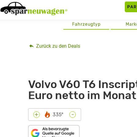
Skip
PA
to
content
Fahrzeugtyp
Mark
Zurück zu den Deals
Volvo V60 T6 Inscri
Euro netto im Monat 
-
+
335°