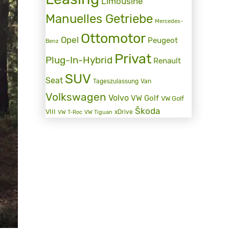
Limousine
Manuelles Getriebe
Mercedes-
Ottomotor
Opel
Peugeot
Benz
Privat
Plug-In-Hybrid
Renault
SUV
Seat
Tageszulassung
Van
Volkswagen
Volvo
VW Golf
VW Golf
Škoda
VIII
xDrive
VW T-Roc
VW Tiguan