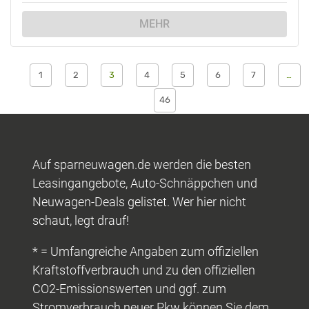
MEHR
1
2
3
4
5
6
7
…
46
Auf sparneuwagen.de werden die besten
Leasingangebote, Auto-Schnäppchen und
Neuwagen-Deals gelistet. Wer hier nicht
schaut, legt drauf!
* = Umfangreiche Angaben zum offiziellen
Kraftstoffverbrauch und zu den offiziellen
CO2-Emissionswerten und ggf. zum
Stromverbrauch neuer Pkw können Sie dem