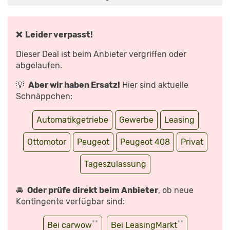
CROSSOVER
ODER
LIMOUSINE?
–
NEUVORSTELLUNG
|
❌ Leider verpasst!
AUTO
MOTOR
UND
Dieser Deal ist beim Anbieter vergriffen oder
SPORT“
VON
abgelaufen.
YOUTUBE
ANZEIGEN
💡
Aber wir haben Ersatz!
Hier sind aktuelle
Schnäppchen:
Automatikgetriebe
Gewerbe
Leasing
Ottomotor
Peugeot
Peugeot 408
Privat
Tageszulassung
🚘
Oder prüfe direkt beim Anbieter
, ob neue
Kontingente verfügbar sind:
**
**
Bei carwow
Bei LeasingMarkt