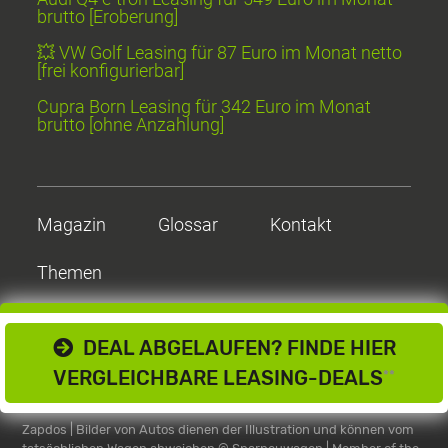
brutto [Eroberung]
💥 VW Golf Leasing für 87 Euro im Monat netto
[frei konfigurierbar]
Cupra Born Leasing für 342 Euro im Monat
brutto [ohne Anzahlung]
Magazin
Glossar
Kontakt
Themen
DEAL ABGELAUFEN? FINDE HIER
VERGLEICHBARE LEASING-DEALS
**
Zapdos | Bilder von Autos dienen der Illustration und können vom