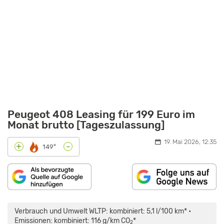
Peugeot 408 Leasing für 199 Euro im
Monat brutto [Tageszulassung]
19. Mai 2026, 12:35
-
+
149°
„PEUGEOT
408
(2022):
Verbrauch und Umwelt WLTP: kombiniert: 5,1 l/100 km* •
SUV-
COUPÉ,
Emissionen: kombiniert: 116 g/km CO
*
2