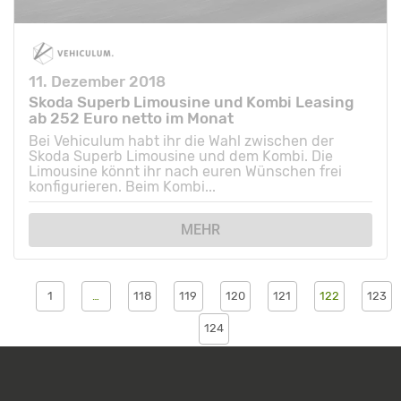
11. Dezember 2018
Skoda Superb Limousine und Kombi Leasing
ab 252 Euro netto im Monat
Bei Vehiculum habt ihr die Wahl zwischen der
Skoda Superb Limousine und dem Kombi. Die
Limousine könnt ihr nach euren Wünschen frei
konfigurieren. Beim Kombi...
MEHR
1
…
118
119
120
121
122
123
124