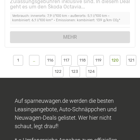
Zulassungsgebühren inklusive sind. In diesem Deal
geht es um den Škoda Octavia...
Verbrauch: innerorts: 7,9 l/100 km • außerorts: 5,1 l/100 km •
kombiniert: 6,1 l/100 km* • Emissionen: kombiniert: 139 g/km CO
*
2
MEHR
1
…
116
117
118
119
120
121
122
123
124
Auf sparneuwagen.de werden die besten
Leasingangebote, Auto-Schnäppchen und
Neuwagen-Deals gelistet. Wer hier nicht
schaut, legt drauf!