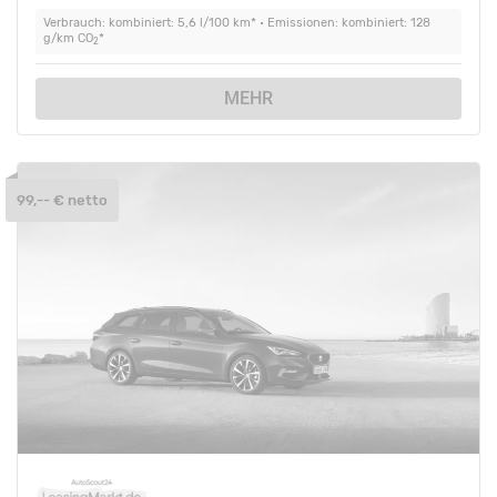
Verbrauch: kombiniert: 5,6 l/100 km* • Emissionen: kombiniert: 128
g/km CO
*
2
MEHR
99,-- € netto