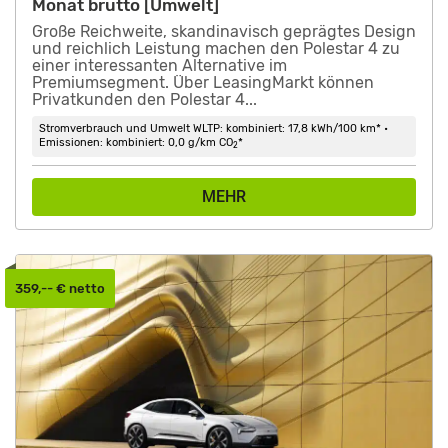
Monat brutto [Umwelt]
Große Reichweite, skandinavisch geprägtes Design
und reichlich Leistung machen den Polestar 4 zu
einer interessanten Alternative im
Premiumsegment. Über LeasingMarkt können
Privatkunden den Polestar 4...
Stromverbrauch und Umwelt WLTP: kombiniert: 17,8 kWh/100 km* •
Emissionen: kombiniert: 0,0 g/km CO
*
2
MEHR
359,-- € netto