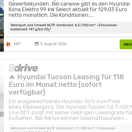
Gewerbekunden. Bei carwow gibt es den Hyundai
Kona Elektro 99 kW Select aktuell für 129,03 Euro
netto monatlich. Die Konditionen:...
Verbrauch und Umwelt WLTP: kombiniert: 6,5 l/100 km* • Emissionen:
kombiniert: 147 g/km CO
*
2
145°
5. August 2026
MEH
🔥 Hyundai Tucson Leasing für 118
Euro im Monat netto [sofort
verfügbar]
Ein ausgewachsenes Hyundai-SUV zum Preis
eines Kleinwagens. Der Hyundai Tucson 1.6 T-GDI 
Line DCT sorgt mit seiner niedrigen Leasingrate fü
Aufsehen. Bei 9drive können Geschäftskunden...
Verbrauch und Umwelt WLTP: kombiniert: 7,1 l/100 km* • Emissionen: