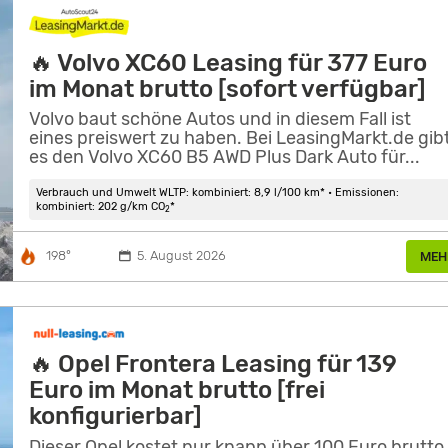
🔥 Volvo XC60 Leasing für 377 Euro
im Monat brutto [sofort verfügbar]
Volvo baut schöne Autos und in diesem Fall ist
eines preiswert zu haben. Bei LeasingMarkt.de gib
es den Volvo XC60 B5 AWD Plus Dark Auto für...
Verbrauch und Umwelt WLTP: kombiniert: 8,9 l/100 km* • Emissionen:
kombiniert: 202 g/km CO
*
2
198°
5. August 2026
MEH
🔥 Opel Frontera Leasing für 139
Euro im Monat brutto [frei
konfigurierbar]
Dieser Opel kostet nur knapp über 100 Euro brutto