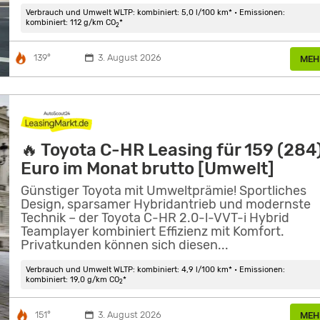
Verbrauch und Umwelt WLTP: kombiniert: 5,0 l/100 km* • Emissionen:
kombiniert: 112 g/km CO
*
2
139°
3. August 2026
MEH
🔥 Toyota C-HR Leasing für 159 (284
Euro im Monat brutto [Umwelt]
Günstiger Toyota mit Umweltprämie! Sportliches
Design, sparsamer Hybridantrieb und modernste
Technik – der Toyota C-HR 2.0-l-VVT-i Hybrid
Teamplayer kombiniert Effizienz mit Komfort.
Privatkunden können sich diesen...
Verbrauch und Umwelt WLTP: kombiniert: 4,9 l/100 km* • Emissionen:
kombiniert: 19,0 g/km CO
*
2
151°
3. August 2026
MEH