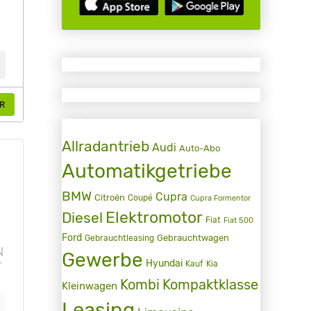
R
Allradantrieb
Audi
Auto-Abo
Automatikgetriebe
BMW
Cupra
Citroën
Coupé
Cupra Formentor
Elektromotor
Diesel
Fiat
Fiat 500
Ford
Gebrauchtwagen
Gebrauchtleasing
N
Gewerbe
r
Hyundai
Kauf
Kia
Kombi
Kompaktklasse
Kleinwagen
Leasing