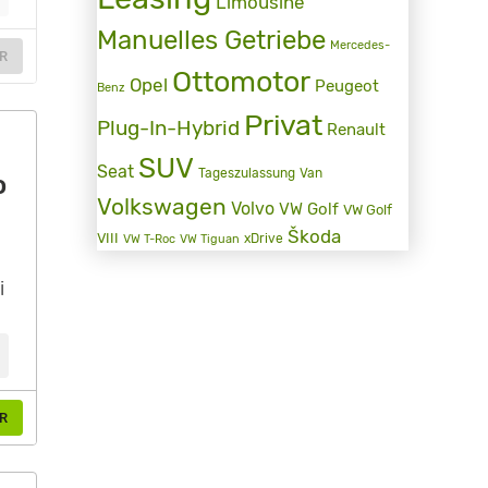
Limousine
Manuelles Getriebe
Mercedes-
R
Ottomotor
Opel
Peugeot
Benz
Privat
Plug-In-Hybrid
Renault
SUV
Seat
Tageszulassung
Van
o
Volkswagen
Volvo
VW Golf
VW Golf
Škoda
VIII
xDrive
VW T-Roc
VW Tiguan
i
R