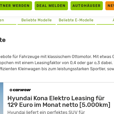
RTNER WERDEN
DEAL MELDEN
AUTOHÄUSER
NE
en
Beliebte Modelle
Beliebte E-Modelle
te
gebote für Fahrzeuge mit klassischem Ottomotor. Mit etwas 
äppchen mit einem Leasingfaktor von 0,4 oder gar o,3 dabei. 
ffizienten Kleinwagen bis zum leistungsstarken Sportler, so
Hyundai Kona Elektro Leasing für
129 Euro im Monat netto [5.000km]
Hyundai liefert ein perfektes SUV für