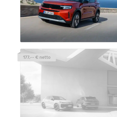
177,-- € netto