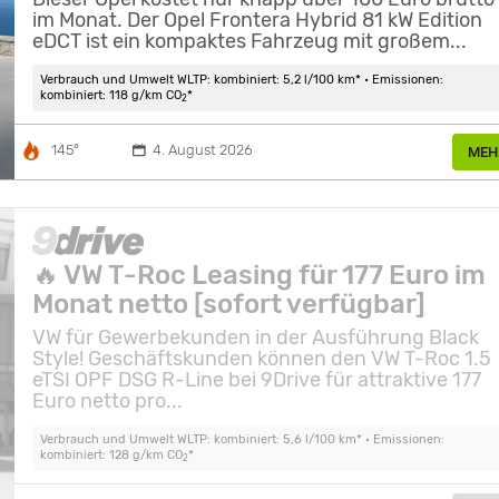
im Monat. Der Opel Frontera Hybrid 81 kW Edition
eDCT ist ein kompaktes Fahrzeug mit großem...
Verbrauch und Umwelt WLTP: kombiniert: 5,2 l/100 km* • Emissionen:
kombiniert: 118 g/km CO
*
2
145°
4. August 2026
MEH
🔥 VW T-Roc Leasing für 177 Euro im
Monat netto [sofort verfügbar]
VW für Gewerbekunden in der Ausführung Black
Style! Geschäftskunden können den VW T-Roc 1.5
eTSI OPF DSG R-Line bei 9Drive für attraktive 177
Euro netto pro...
Verbrauch und Umwelt WLTP: kombiniert: 5,6 l/100 km* • Emissionen:
kombiniert: 128 g/km CO
*
2