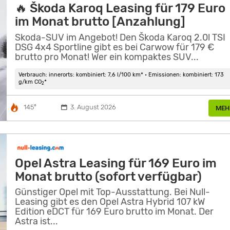
🔥 Škoda Karoq Leasing für 179 Euro
im Monat brutto [Anzahlung]
Skoda-SUV im Angebot! Den Škoda Karoq 2.0l TSI
DSG 4x4 Sportline gibt es bei Carwow für 179 €
brutto pro Monat! Wer ein kompaktes SUV...
Verbrauch: innerorts: kombiniert: 7,6 l/100 km* • Emissionen: kombiniert: 173
g/km CO
*
2
145°
3. August 2026
MEH
Opel Astra Leasing für 169 Euro im
Monat brutto (sofort verfügbar)
Günstiger Opel mit Top-Ausstattung. Bei Null-
Leasing gibt es den Opel Astra Hybrid 107 kW
Edition eDCT für 169 Euro brutto im Monat. Der
Astra ist...