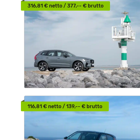
316,81 € netto / 377,-- € brutto
116,81 € netto / 139,-- € brutto