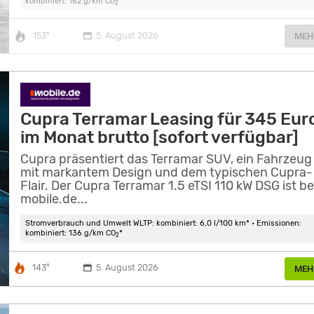
kombiniert: 162 g/km CO
*
2
153°
5. August 2026
MEH
Cupra Terramar Leasing für 345 Eur
im Monat brutto [sofort verfügbar]
Cupra präsentiert das Terramar SUV, ein Fahrzeug
mit markantem Design und dem typischen Cupra-
Flair. Der Cupra Terramar 1.5 eTSI 110 kW DSG ist be
mobile.de...
Stromverbrauch und Umwelt WLTP: kombiniert: 6,0 l/100 km* • Emissionen:
kombiniert: 136 g/km CO
*
2
143°
5. August 2026
MEH