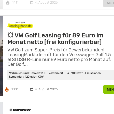
141°
4. August 2026
MEH
💥 VW Golf Leasing für 89 Euro im
Monat netto [frei konfigurierbar]
VW Golf zum Super-Preis für Gewerbekunden!
LeasingMarkt.de ruft für den Volkswagen Golf 1.5
eTSI DSG R-Line nur 89 Euro netto pro Monat auf.
Der Golf...
Verbrauch und Umwelt WLTP: kombiniert: 5,3 l/100 km* • Emissionen:
kombiniert: 120 g/km CO
*
2
180°
4. August 2026
MEH