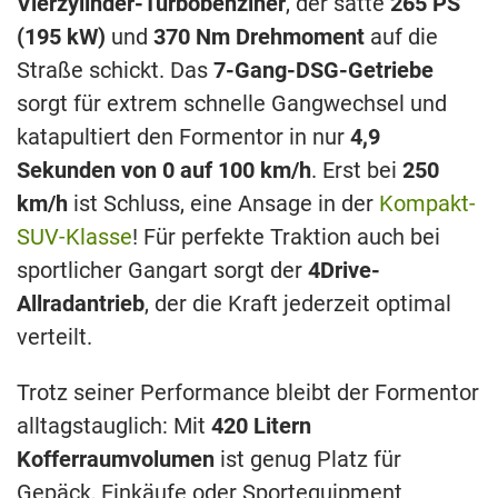
Vierzylinder-Turbobenziner
, der satte
265 PS
(195 kW)
und
370 Nm Drehmoment
auf die
Straße schickt. Das
7-Gang-DSG-Getriebe
sorgt für extrem schnelle Gangwechsel und
katapultiert den Formentor in nur
4,9
Sekunden von 0 auf 100 km/h
. Erst bei
250
km/h
ist Schluss, eine Ansage in der
Kompakt-
SUV-Klasse
! Für perfekte Traktion auch bei
sportlicher Gangart sorgt der
4Drive-
Allradantrieb
, der die Kraft jederzeit optimal
verteilt.
Trotz seiner Performance bleibt der Formentor
alltagstauglich: Mit
420 Litern
Kofferraumvolumen
ist genug Platz für
Gepäck, Einkäufe oder Sportequipment