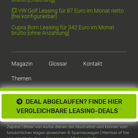
💥 VW Golf Leasing für 87 Euro im Monat netto
[frei konfigurierbar]
Cupra Born Leasing für 342 Euro im Monat
brutto [ohne Anzahlung]
Magazin
Glossar
Kontakt
Themen
DEAL ABGELAUFEN? FINDE HIER
VERGLEICHBARE LEASING-DEALS
**
Zapdos | Bilder von Autos dienen der Illustration und können vom
tatsächlichen Wagen abweichen
© Sparneuwagen | Member of the