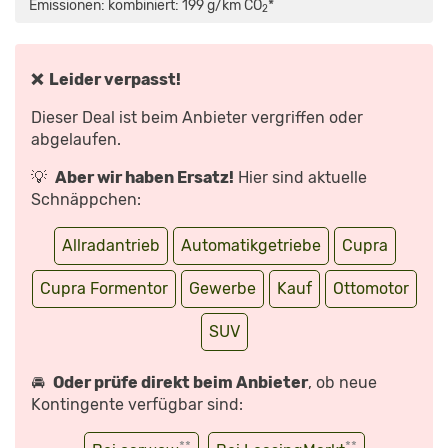
MIT
Emissionen: kombiniert: 199 g/km CO
*
2
SEBASTIAN
FRIEMEL“
VON
YOUTUBE
ANZEIGEN
❌ Leider verpasst!
Dieser Deal ist beim Anbieter vergriffen oder
abgelaufen.
💡
Aber wir haben Ersatz!
Hier sind aktuelle
Schnäppchen:
Allradantrieb
Automatikgetriebe
Cupra
Cupra Formentor
Gewerbe
Kauf
Ottomotor
SUV
🚘
Oder prüfe direkt beim Anbieter
, ob neue
Kontingente verfügbar sind:
**
**