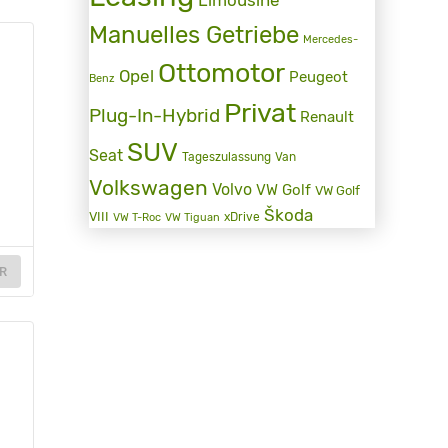
Manuelles Getriebe
Mercedes-
Ottomotor
Opel
Peugeot
Benz
Privat
Plug-In-Hybrid
Renault
SUV
Seat
Tageszulassung
Van
Volkswagen
Volvo
VW Golf
VW Golf
Škoda
VIII
xDrive
VW T-Roc
VW Tiguan
R