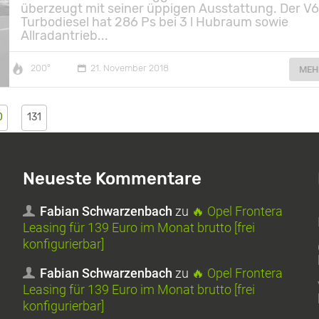
überzeugt mit seiner üppigen Ausstattung. Der V
Turbodiesel hat 286 Ps bei 3 l Hubraum sowie
Allradantrieb...
200°
21. November 2018
MEH
0
131
Neueste Kommentare
Fabian Schwarzenbach
zu
🔥 Opel Frontera
Leasing für 139 Euro im Monat brutto [frei
konfigurierbar]
Fabian Schwarzenbach
zu
🔥 Opel Frontera
Leasing für 139 Euro im Monat brutto [frei
konfigurierbar]