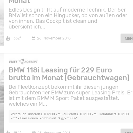
Monat
Edles Design trifft auf moderne Technik. Der 5er
BMW ist schon ein Hingucker, ob von außen oder
von innen. Das Cockpit ist clean und
übersichtlich...
332°
26. November 2018
MEH
BMW 118i Leasing für 229 Euro
brutto im Monat [Gebrauchtwagen]
Bei Fleetkonzept bekommt ihr diesen jungen
Gebrauchten 1er BMW zum super Leasing Preis. Er
ist mit dem BMW M Sport Paket ausgestattet,
welches ein M...
Verbrauch: innerorts: X l/100 km • außerorts: X l/100 km • kombiniert: X l/100
km* • Emissionen: kombiniert: X g/km CO
*
2
184°
25. November 2018