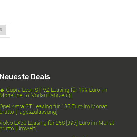
6
R
Neueste Deals
🔥 Cupra Leon ST VZ Leasing für 199 Euro im
Monat netto [Vorlauffahrzeug]
Opel Astra ST Leasing für 135 Euro im Monat
brutto [Tageszulassung]
Volvo EX30 Leasing für 258 [397] Euro im Monat
brutto [Umwelt]