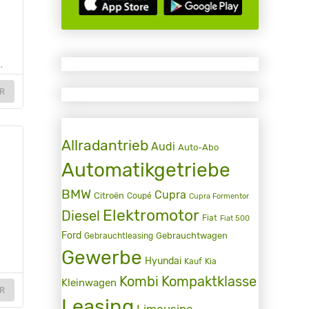
.
R
Allradantrieb
Audi
Auto-Abo
Automatikgetriebe
BMW
Cupra
Citroën
Coupé
Cupra Formentor
Elektromotor
Diesel
Fiat
Fiat 500
-
Ford
Gebrauchtwagen
Gebrauchtleasing
Gewerbe
Hyundai
Kauf
Kia
Kombi
Kompaktklasse
Kleinwagen
R
Leasing
Limousine