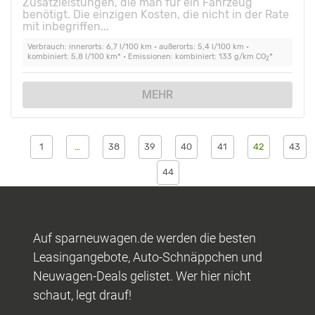
Zusatzleistungen, die man für ein Fahrzeug
benötigt. Die einzigen Kosten, die nicht in der Rate
mit inbegriffen...
Verbrauch: innerorts: 6,7 l/100 km • außerorts: 5,4 l/100 km •
kombiniert: 5,8 l/100 km* • Emissionen: kombiniert: 133 g/km CO
*
2
MEHR
1
…
38
39
40
41
42
43
44
Auf sparneuwagen.de werden die besten
Leasingangebote, Auto-Schnäppchen und
Neuwagen-Deals gelistet. Wer hier nicht
schaut, legt drauf!