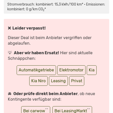
ELEKTROAUTO
Stromverbrauch: kombiniert: 15,3 kWh/100 km* • Emissionen:
FAHREN?!
DER
kombiniert: 0 g/km CO
*
2
2-
WOCHEN-
SELBSTTEST
MIT
DEM
KIA
❌ Leider verpasst!
E-
NIRO
(150
Dieser Deal ist beim Anbieter vergriffen oder
KW/64
KWH)
abgelaufen.
–
AUTOPHORIE“
VON
💡
Aber wir haben Ersatz!
Hier sind aktuelle
YOUTUBE
ANZEIGEN
Schnäppchen:
Automatikgetriebe
Elektromotor
Kia
Kia Niro
Leasing
Privat
🚘
Oder prüfe direkt beim Anbieter
, ob neue
Kontingente verfügbar sind:
**
**
Bei carwow
Bei LeasingMarkt