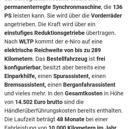
permanenterregte Synchronmaschine
, die
136
PS
leisten kann. Sie wird über die
Vorderräder
angetrieben. Die Kraft wird über ein
einstufiges Reduktionsgetriebe
übertragen.
Nach
WLTP
kommt der e-Niro auf eine
elektrische Reichweite von bis zu 289
Kilometern
. Das
Bestellfahrzeug
ist
frei
konfigurierbar
, besitzt aber bereits eine
Einparkhilfe,
einen
Spurassistent,
einen
Bremsassistent,
einen
Berganfahrassistent
und vieles mehr. In den
Gesamtkosten
in Höhe
von
14.502 Euro brutto
sind die
Händlerüberführungskosten bereits enthalten.
Die Laufzeit beträgt
48 Monate
bei einer
Fahrleistung von
10.000 Kilometern im Jahr
.