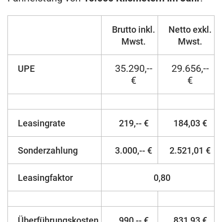
Brutto inkl.
Netto exkl.
Mwst.
Mwst.
35.290,--
29.656,--
UPE
€
€
Leasingrate
219,-- €
184,03 €
Sonderzahlung
3.000,-- €
2.521,01 €
Leasingfaktor
0,80
Überführungskosten
990,-- €
831,93 €