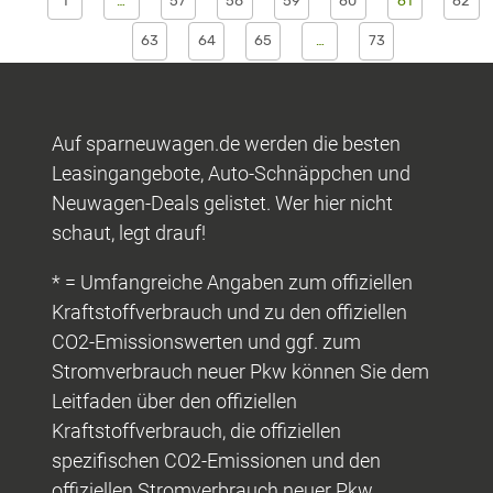
1
…
57
58
59
60
61
62
63
64
65
…
73
Auf sparneuwagen.de werden die besten
Leasingangebote, Auto-Schnäppchen und
Neuwagen-Deals gelistet. Wer hier nicht
schaut, legt drauf!
* = Umfangreiche Angaben zum offiziellen
Kraftstoffverbrauch und zu den offiziellen
CO2-Emissionswerten und ggf. zum
Stromverbrauch neuer Pkw können Sie dem
Leitfaden über den offiziellen
Kraftstoffverbrauch, die offiziellen
spezifischen CO2-Emissionen und den
offiziellen Stromverbrauch neuer Pkw