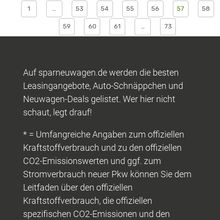
1
…
53
54
55
56
57
58
59
60
61
…
73
Auf sparneuwagen.de werden die besten
Leasingangebote, Auto-Schnäppchen und
Neuwagen-Deals gelistet. Wer hier nicht
schaut, legt drauf!
* = Umfangreiche Angaben zum offiziellen
Kraftstoffverbrauch und zu den offiziellen
CO2-Emissionswerten und ggf. zum
Stromverbrauch neuer Pkw können Sie dem
Leitfaden über den offiziellen
Kraftstoffverbrauch, die offiziellen
spezifischen CO2-Emissionen und den