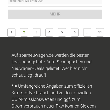
kombiniert: 126 g/km CO
*
2
MEHR
1
2
3
4
5
6
…
51
Auf sparneuwagen.de werden die besten
Leasingangebote, Auto-Schnäppchen und
Neuwagen-Deals gelistet. Wer hier nicht
schaut, legt drauf!
* = Umfangreiche Angaben zum offiziellen
Kraftstoffverbrauch und zu den offiziellen
CO2-Emissionswerten und ggf. zum
Stromverbrauch neuer Pkw können Sie dem