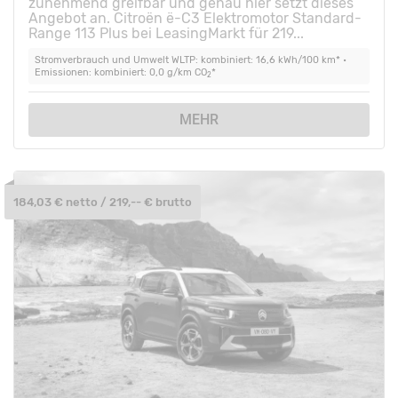
zunehmend greifbar und genau hier setzt dieses
Angebot an. Citroën ë-C3 Elektromotor Standard-
Range 113 Plus bei LeasingMarkt für 219...
Stromverbrauch und Umwelt WLTP: kombiniert: 16,6 kWh/100 km* •
Emissionen: kombiniert: 0,0 g/km CO
*
2
MEHR
184,03 € netto / 219,-- € brutto