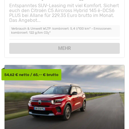
Entspanntes SUV-Leasing mit viel Komfort. Sichert
euch den Citroën C5 Aircross Hybrid 145 ë-DCS6
PLUS bei Allane für 229,35 Euro brutto im Monat.
Das Angebot...
Verbrauch & Umwelt WLTP: kombiniert: 5,4 l/100 km* • Emissionen:
kombiniert: 122 g/km CO
*
2
MEHR
54,62 € netto / 65,-- € brutto