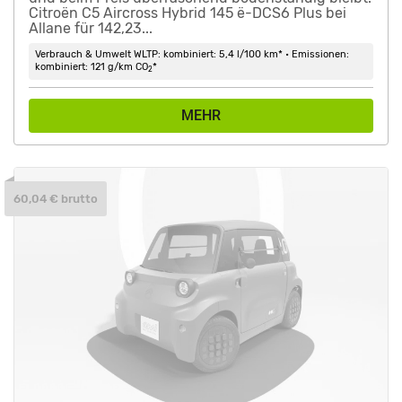
Citroën C5 Aircross Hybrid 145 ë-DCS6 Plus bei
Allane für 142,23...
Verbrauch & Umwelt WLTP: kombiniert: 5,4 l/100 km* • Emissionen:
kombiniert: 121 g/km CO
*
2
MEHR
60,04 € brutto