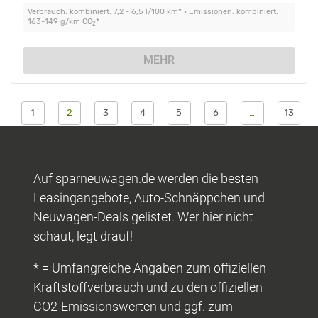
Verbrauch: kombiniert: 7,2 - 6,5 l/100 km* • Emissionen: kombiniert:
163-149 g/km CO
*
2
MEHR
1
2
3
4
5
6
…
13
Auf sparneuwagen.de werden die besten
Leasingangebote, Auto-Schnäppchen und
Neuwagen-Deals gelistet. Wer hier nicht
schaut, legt drauf!
* = Umfangreiche Angaben zum offiziellen
Kraftstoffverbrauch und zu den offiziellen
CO2-Emissionswerten und ggf. zum