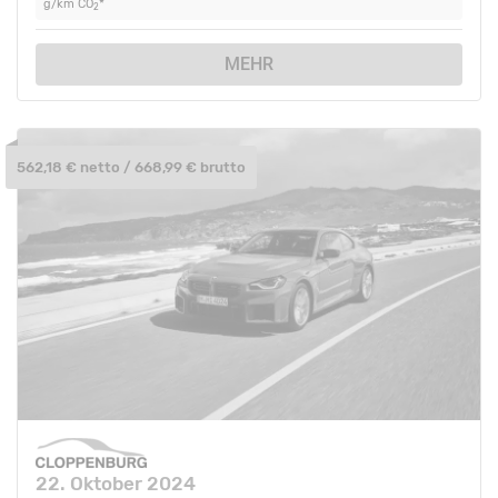
g/km CO
*
2
MEHR
562,18 € netto / 668,99 € brutto
22. Oktober 2024