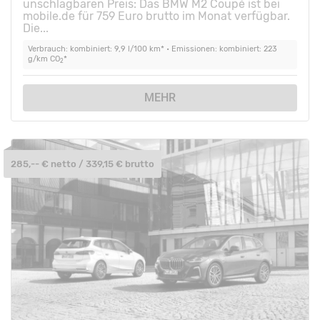
unschlagbaren Preis: Das BMW M2 Coupé ist bei
mobile.de für 759 Euro brutto im Monat verfügbar.
Die...
Verbrauch: kombiniert: 9,9 l/100 km* • Emissionen: kombiniert: 223
g/km CO
*
2
MEHR
285,-- € netto / 339,15 € brutto