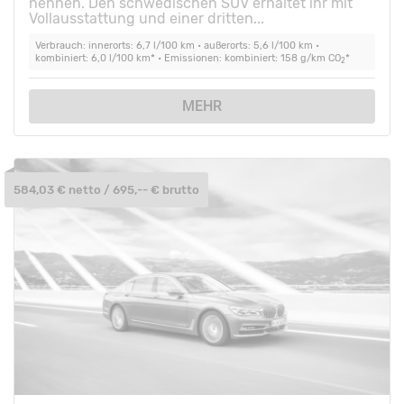
nennen. Den schwedischen SUV erhaltet ihr mit
Vollausstattung und einer dritten...
Verbrauch: innerorts: 6,7 l/100 km • außerorts: 5,6 l/100 km •
kombiniert: 6,0 l/100 km* • Emissionen: kombiniert: 158 g/km CO
*
2
MEHR
584,03 € netto / 695,-- € brutto