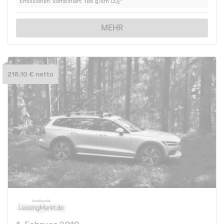
Emissionen: kombiniert: 186 g/km CO
*
2
MEHR
218,10 € netto