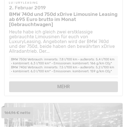
2. Februar 2019
BMW 740d und 750d xDrive Limousine Leasing
ab 695 Euro brutto im Monat
[Gebrauchtwagen]
Heute habe ich gleich zwei erstklassige
gebrauchte Limousinen für euch von
LuxuryLeasing. Angeboten wird der BMW 740d
und der 750d, beide haben den bewährten xDrive
Allradantrieb. Der...
BMW 750d Verbrauch: innerorts: 7,8 l/100 km • außerorts: 5,4 l/100 km
• kombiniert: 6,3 l/100 km* • Emissionen: kombiniert: 166 g/km CO
*
2
BMW 740d Verbrauch: innerorts: 7,5 l/100 km • außerorts: 5,2 l/100 km
• kombiniert: 6,0 l/100 km* • Emissionen: kombiniert: 159 g/km CO
*
2
MEHR
164,96 € netto