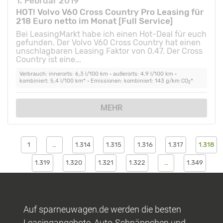
1. Februar 2019
HOT! Volvo V60 Cross Country Pro Leasing für
218 Euro netto im Monat [Full Service]
Bei LeasingMarkt habe ich einen Hot-Deal für euch
gefunden. Der Volvo V60 Cross Country hat einen
unschlagbaren Leasing Faktor von 0,47. Der Cross
Country ist eine...
Verbrauch: innerorts: 6,3 l/100 km • außerorts: 4,9 l/100 km •
kombiniert: 5,4 l/100 km* • Emissionen: kombiniert: 143 g/km CO
*
2
MEHR
1
…
1.314
1.315
1.316
1.317
1.318
1.319
1.320
1.321
1.322
…
1.349
Auf sparneuwagen.de werden die besten
Leasingangebote, Auto-Schnäppchen und