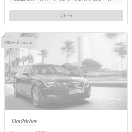
2
MEHR
339,-- € brutto