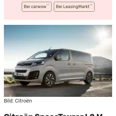
**
**
Bei carwow
Bei LeasingMarkt
Bild: Citroën