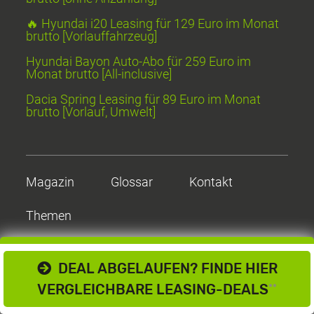
🔥 Hyundai i20 Leasing für 129 Euro im Monat
brutto [Vorlauffahrzeug]
Hyundai Bayon Auto-Abo für 259 Euro im
Monat brutto [All-inclusive]
Dacia Spring Leasing für 89 Euro im Monat
brutto [Vorlauf, Umwelt]
Magazin
Glossar
Kontakt
Themen
DEAL ABGELAUFEN? FINDE HIER
VERGLEICHBARE LEASING-DEALS
**