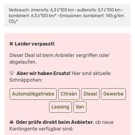
INHALT
„2017
VON
CITROEN
MAPS.GOOGLE.DE
SPACETOURER
Verbrauch: innerorts: 6,3 l/100 km • außerorts: 5,1 l/100 km •
ANZEIGEN
BLUEHDI
150
kombiniert: 6,3 l/100 km* • Emissionen: kombiniert: 145 g/km
TEST
CO
*
/
2
8-
SITZER
KOMPAKT-
VAN
–
❌ Leider verpasst!
AUTOPHORIE“
VON
YOUTUBE
Dieser Deal ist beim Anbieter vergriffen oder
ANZEIGEN
abgelaufen.
💡
Aber wir haben Ersatz!
Hier sind aktuelle
Schnäppchen:
Automatikgetriebe
Citroën
Diesel
Gewerbe
Leasing
Van
🚘
Oder prüfe direkt beim Anbieter
, ob neue
Kontingente verfügbar sind: