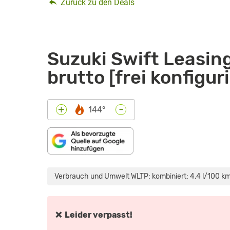
Zurück zu den Deals
Suzuki Swift Leasing
brutto [frei konfigur
-
+
144°
„SUZUKI
SWIFT
(2024)
Verbrauch und Umwelt WLTP: kombiniert: 4,4 l/100 km
|
DER
KLEINWAGEN
IM
KAUFBERATER
(DESIGN,
❌ Leider verpasst!
ANTRIEB,
AUSSTATTUNG)“
VON