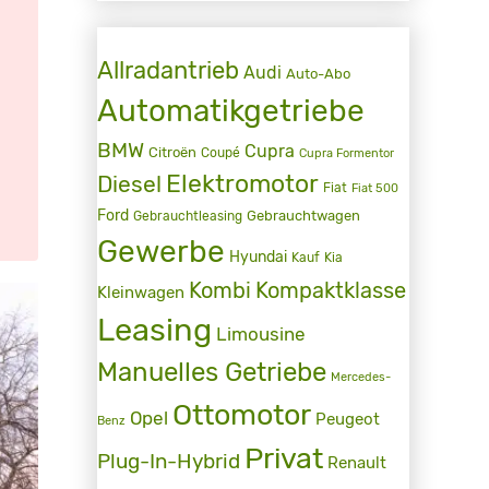
Allradantrieb
Audi
Auto-Abo
Automatikgetriebe
BMW
Cupra
Citroën
Coupé
Cupra Formentor
Elektromotor
Diesel
Fiat
Fiat 500
Ford
Gebrauchtwagen
Gebrauchtleasing
Gewerbe
Hyundai
Kauf
Kia
Kombi
Kompaktklasse
Kleinwagen
Leasing
Limousine
Manuelles Getriebe
Mercedes-
Ottomotor
Opel
Peugeot
Benz
Privat
Plug-In-Hybrid
Renault