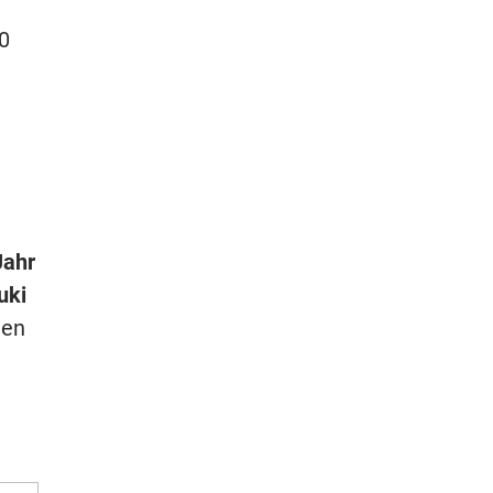
0
t
Jahr
uki
len