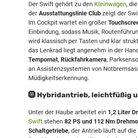
Der Swift gehört zu den
Kleinwagen
, di
der
Ausstattungslinie Club
zeigt der Swi
Im Cockpit wartet ein großer
Touchscre
Einbindung, sodass Musik, Routenführun
wird klassisch per Tasten und klar struk
das Lenkrad liegt angenehm in der Han
Tempomat
,
Rückfahrkamera
, Parksenso
an Assistenzsystemen von Notbremsassi
Müdigkeitserkennung.
🛞 Hybridantrieb, leichtfüßig
Unter der Haube arbeitet ein
1,2 Liter D
Swift
stehen
82 PS und 112 Nm Drehm
Schaltgetriebe
, der Antrieb läuft auf d