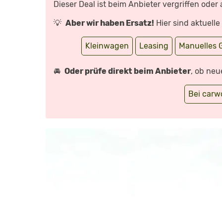
Dieser Deal ist beim Anbieter vergriffen oder
YOUTUBE
ANZEIGEN
💡
Aber wir haben Ersatz!
Hier sind aktuell
Kleinwagen
Leasing
Manuelles 
🚘
Oder prüfe direkt beim Anbieter
, ob neu
Bei car