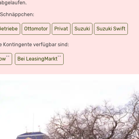
 abgelaufen.
e Schnäppchen:
Getriebe
Ottomotor
Privat
Suzuki
Suzuki Swift
e Kontingente verfügbar sind:
**
**
wow
Bei LeasingMarkt