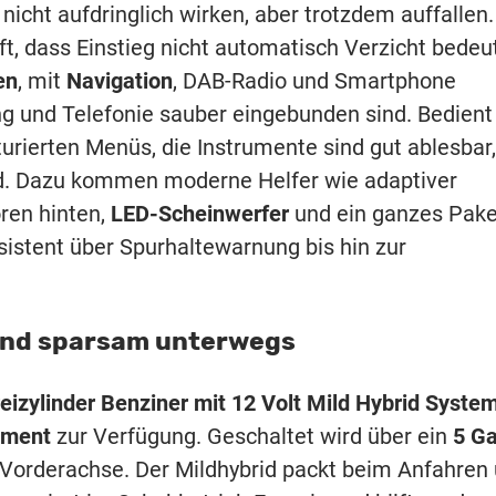
e nicht aufdringlich wirken, aber trotzdem auffallen.
ft, dass Einstieg nicht automatisch Verzicht bedeu
en
, mit
Navigation
, DAB-Radio und Smartphone
g und Telefonie sauber eingebunden sind. Bedient
turierten Menüs, die Instrumente sind gut ablesbar,
d. Dazu kommen moderne Helfer wie adaptiver
ren hinten,
LED-Scheinwerfer
und ein ganzes Pake
stent über Spurhaltewarnung bis hin zur
 und sparsam unterwegs
reizylinder Benziner mit 12 Volt Mild Hybrid Syste
oment
zur Verfügung. Geschaltet wird über ein
5 G
ie Vorderachse. Der Mildhybrid packt beim Anfahren