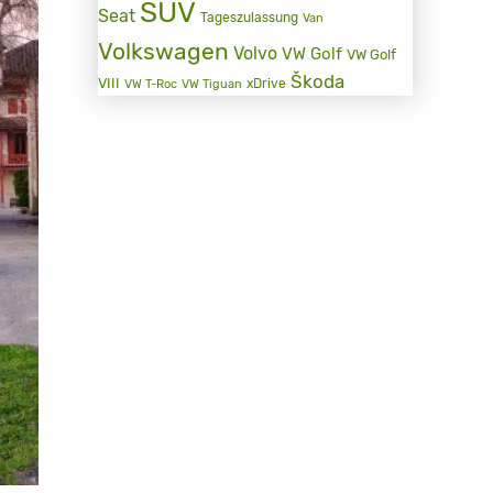
SUV
Seat
Tageszulassung
Van
Volkswagen
Volvo
VW Golf
VW Golf
Škoda
VIII
xDrive
VW T-Roc
VW Tiguan