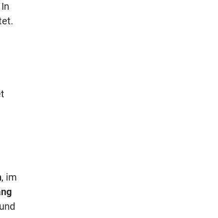
 In
tet.
t
m
, im
ang
 und