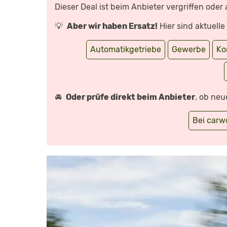
REVIEW
Dieser Deal ist beim Anbieter vergriffen oder
I
AUTO
MOTOR
💡
Aber wir haben Ersatz!
Hier sind aktuell
UND
SPORT“
VON
YOUTUBE
Automatikgetriebe
Gewerbe
Ko
ANZEIGEN
🚘
Oder prüfe direkt beim Anbieter
, ob neu
Bei car