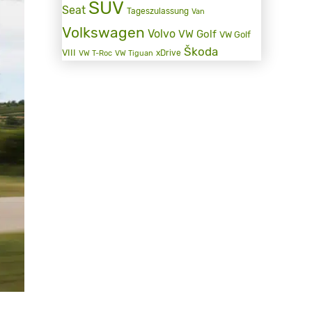
SUV
Seat
Tageszulassung
Van
Volkswagen
Volvo
VW Golf
VW Golf
Škoda
VIII
xDrive
VW T-Roc
VW Tiguan