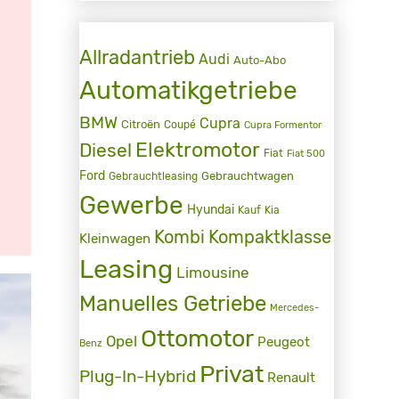
Allradantrieb
Audi
Auto-Abo
Automatikgetriebe
BMW
Cupra
Citroën
Coupé
Cupra Formentor
Elektromotor
Diesel
Fiat
Fiat 500
Ford
Gebrauchtwagen
Gebrauchtleasing
Gewerbe
Hyundai
Kauf
Kia
Kombi
Kompaktklasse
Kleinwagen
Leasing
Limousine
Manuelles Getriebe
Mercedes-
Ottomotor
Opel
Peugeot
Benz
Privat
Plug-In-Hybrid
Renault