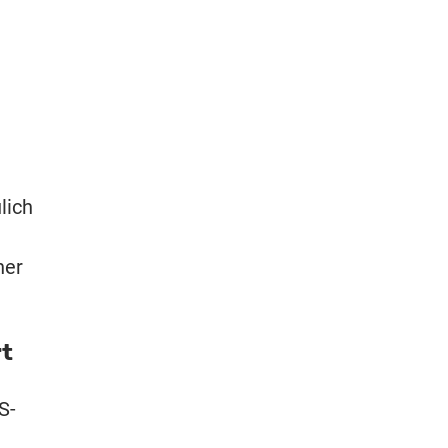
lich
ner
rt
S-