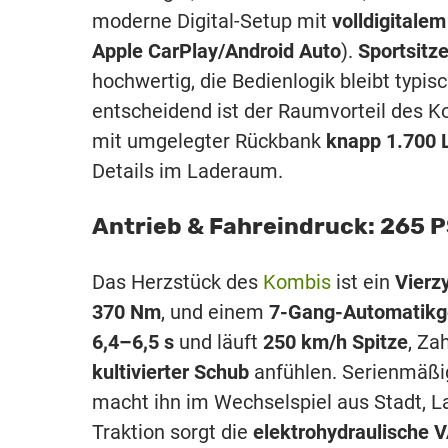
moderne Digital-Setup mit
volldigitalem
Apple CarPlay/Android Auto
).
Sportsitz
hochwertig, die Bedienlogik bleibt typis
entscheidend ist der Raumvorteil des 
mit umgelegter Rückbank
knapp 1.700 L
Details im Laderaum.
Antrieb & Fahreindruck: 265 PS
Das Herzstück des
Kombis
ist ein
Vierz
370 Nm
, und einem
7-Gang-Automatikg
6,4–6,5 s
und läuft
250 km/h Spitze
, Za
kultivierter Schub
anfühlen. Serienmäßig
macht ihn im Wechselspiel aus Stadt, 
Traktion sorgt die
elektrohydraulische 