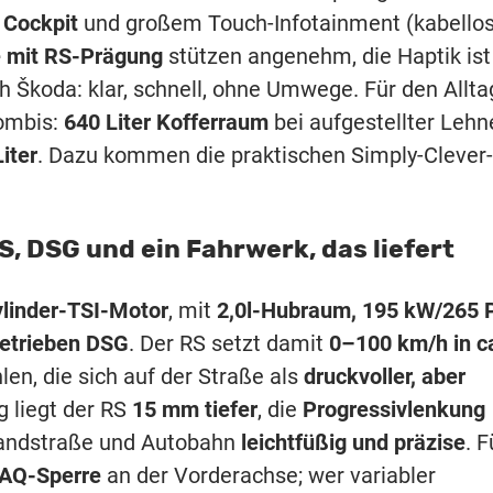
 Cockpit
und großem Touch-Infotainment (kabello
e mit RS-Prägung
stützen angenehm, die Haptik ist
ch Škoda: klar, schnell, ohne Umwege. Für den Allta
Kombis:
640 Liter Kofferraum
bei aufgestellter Lehn
iter
. Dazu kommen die praktischen Simply-Clever-
, DSG und ein Fahrwerk, das liefert
ylinder-TSI-Motor
, mit
2,0l-Hubraum, 195 kW/265 
etrieben DSG
. Der RS setzt damit
0–100 km/h in c
hlen, die sich auf der Straße als
druckvoller, aber
 liegt der RS
15 mm tiefer
, die
Progressivlenkung
Landstraße und Autobahn
leichtfüßig und präzise
. F
VAQ-Sperre
an der Vorderachse; wer variabler