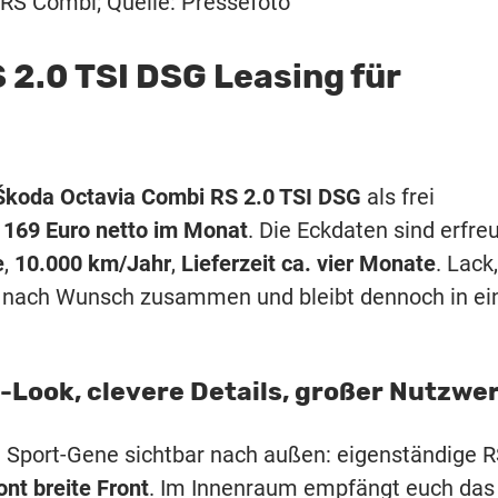
RS Combi; Quelle: Pressefoto
 2.0 TSI DSG Leasing für
Škoda Octavia Combi RS 2.0 TSI DSG
als frei
 169 Euro netto im Monat
. Die Eckdaten sind erfreu
e
,
10.000 km/Jahr
,
Lieferzeit ca. vier Monate
. Lack,
 RS nach Wunsch zusammen und bleibt dennoch in ei
Look, clevere Details, großer Nutzwe
e Sport-Gene sichtbar nach außen: eigenständige R
ont breite Front
. Im Innenraum empfängt euch das