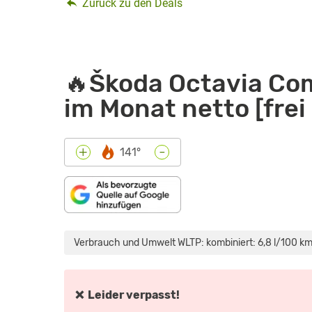
Zurück zu den Deals
🔥Škoda Octavia Com
im Monat netto [frei
-
+
141°
„SKODA
OCTAVIA
RS
Verbrauch und Umwelt WLTP: kombiniert: 6,8 l/100 km
(2020):
KANN
ER
ALLES
BESSER?
–
❌ Leider verpasst!
FAHRBERICHT
/