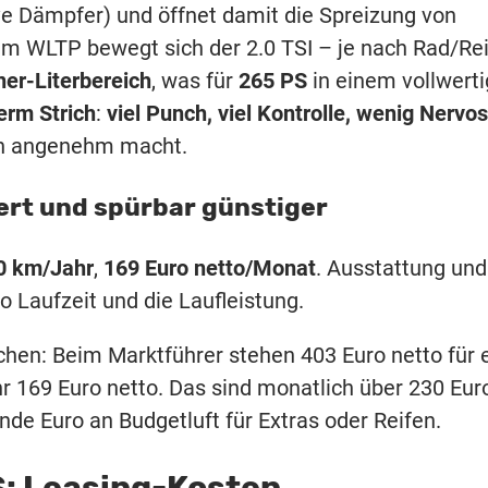
e Dämpfer) und öffnet damit die Spreizung von
 Im WLTP bewegt sich der 2.0 TSI – je nach Rad/Re
ner-Literbereich
, was für
265 PS
in einem vollwert
erm Strich
:
viel Punch, viel Kontrolle, wenig Nervos
en angenehm macht.
iert und spürbar günstiger
0 km/Jahr
,
169 Euro netto/Monat
. Ausstattung und
 Laufzeit und die Laufleistung.
chen: Beim Marktführer stehen 403 Euro netto für 
ihr 169 Euro netto. Das sind monatlich über 230 Eur
nde Euro an Budgetluft für Extras oder Reifen.