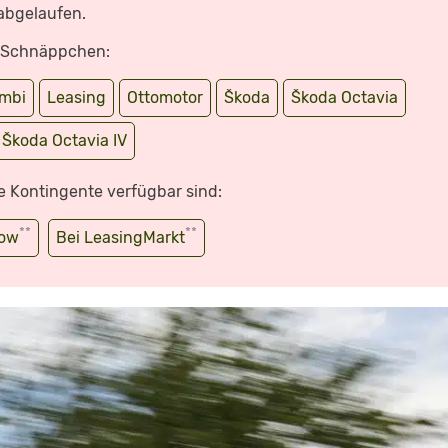
 abgelaufen.
e Schnäppchen:
mbi
Leasing
Ottomotor
Škoda
Škoda Octavia
Škoda Octavia IV
e Kontingente verfügbar sind:
**
**
wow
Bei LeasingMarkt