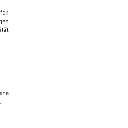
ifen
igen
ität
eine
o