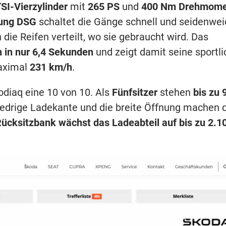
TSI-Vierzylinder
mit
265 PS
und
400 Nm Drehmome
lung DSG
schaltet die Gänge schnell und seidenwei
 die Reifen verteilt, wo sie gebraucht wird. Das
h in nur 6,4 Sekunden
und zeigt damit seine sportli
aximal
231 km/h
.
odiaq eine 10 von 10. Als
Fünfsitzer
stehen
bis zu 
niedrige Ladekante und die breite Öffnung machen 
ücksitzbank wächst das Ladeabteil auf bis zu 2.1