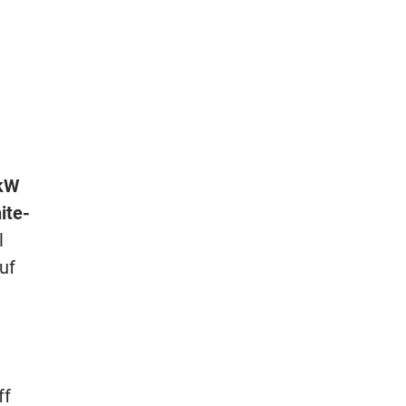
 kW
ite-
l
uf
ff