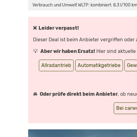
RS
Verbrauch und Umwelt WLTP: kombiniert: 8,3 l/100 km
(2025)
WAS
KANN
DAS
NEUE
PERFORMANCE
❌ Leider verpasst!
SUV
MIT
265
Dieser Deal ist beim Anbieter vergriffen oder
PS?!
FAHRBERICHT
|
💡
Aber wir haben Ersatz!
Hier sind aktuell
REVIEW
|
TEST“
VON
Allradantrieb
Automatikgetriebe
Gew
YOUTUBE
ANZEIGEN
🚘
Oder prüfe direkt beim Anbieter
, ob neu
Bei car