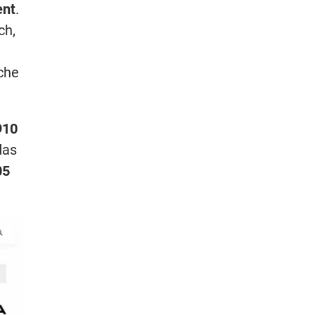
nt
.
ch,
che
910
das
05