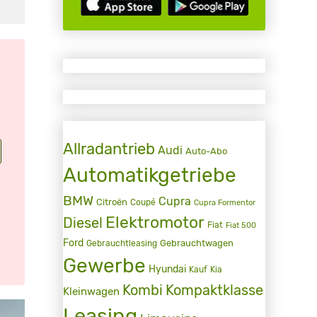
Allradantrieb
Audi
Auto-Abo
Automatikgetriebe
BMW
Cupra
Citroën
Coupé
Cupra Formentor
Elektromotor
Diesel
Fiat
Fiat 500
Ford
Gebrauchtwagen
Gebrauchtleasing
Gewerbe
Hyundai
Kauf
Kia
Kombi
Kompaktklasse
Kleinwagen
Leasing