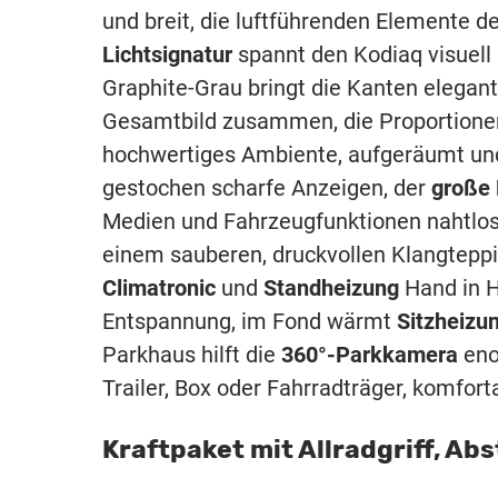
und breit, die luftführenden Elemente d
Lichtsignatur
spannt den Kodiaq visuell 
Graphite-Grau bringt die Kanten elegan
Gesamtbild zusammen, die Proportionen 
hochwertiges Ambiente, aufgeräumt und 
gestochen scharfe Anzeigen, der
große 
Medien und Fahrzeugfunktionen nahtlos
einem sauberen, druckvollen Klangtepp
Climatronic
und
Standheizung
Hand in H
Entspannung, im Fond wärmt
Sitzheizu
Parkhaus hilft die
360°-Parkkamera
eno
Trailer, Box oder Fahrradträger, komfort
Kraftpaket mit Allradgriff, A