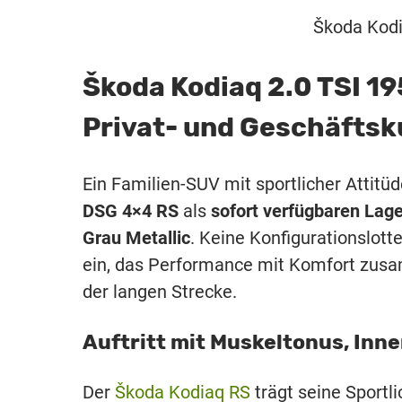
Škoda Kodi
Škoda Kodiaq 2.0 TSI 1
Privat- und Geschäfts
Ein Familien-SUV mit sportlicher Attitü
DSG 4×4 RS
als
sofort verfügbaren La
Grau Metallic
. Keine Konfigurationslotte
ein, das Performance mit Komfort zusa
der langen Strecke.
Auftritt mit Muskeltonus, Inn
Der
Škoda Kodiaq RS
trägt seine Sportli