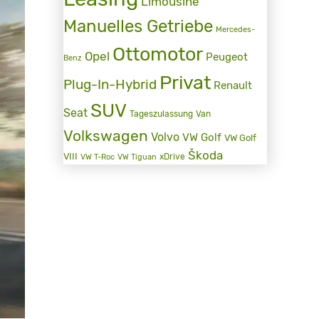
Limousine
Manuelles Getriebe
Mercedes-
Ottomotor
Opel
Peugeot
Benz
Privat
Plug-In-Hybrid
Renault
SUV
Seat
Tageszulassung
Van
Volkswagen
Volvo
VW Golf
VW Golf
Škoda
VIII
xDrive
VW T-Roc
VW Tiguan