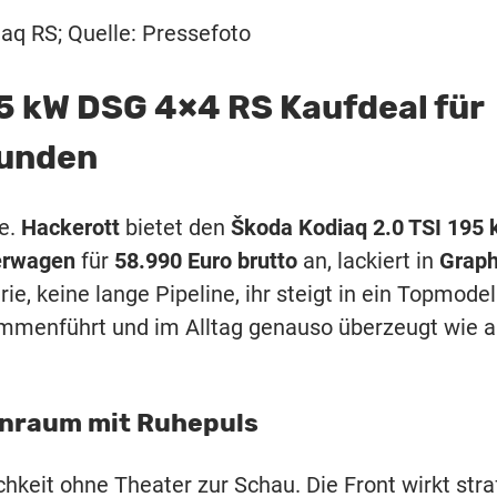
aq RS; Quelle: Pressefoto
95 kW DSG 4×4 RS Kaufdeal für
kunden
de.
Hackerott
bietet den
Škoda Kodiaq 2.0 TSI 195
gerwagen
für
58.990 Euro brutto
an, lackiert in
Graph
rie, keine lange Pipeline, ihr steigt in ein Topmodel
mmenführt und im Alltag genauso überzeugt wie a
enraum mit Ruhepuls
chkeit ohne Theater zur Schau. Die Front wirkt stra