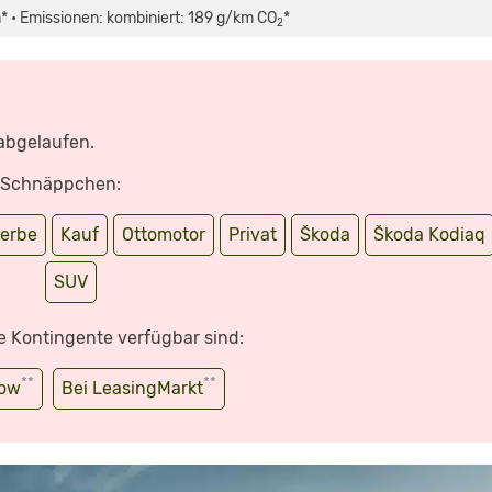
* • Emissionen: kombiniert: 189 g/km CO
*
2
 abgelaufen.
e Schnäppchen:
erbe
Kauf
Ottomotor
Privat
Škoda
Škoda Kodiaq
SUV
e Kontingente verfügbar sind:
**
**
wow
Bei LeasingMarkt