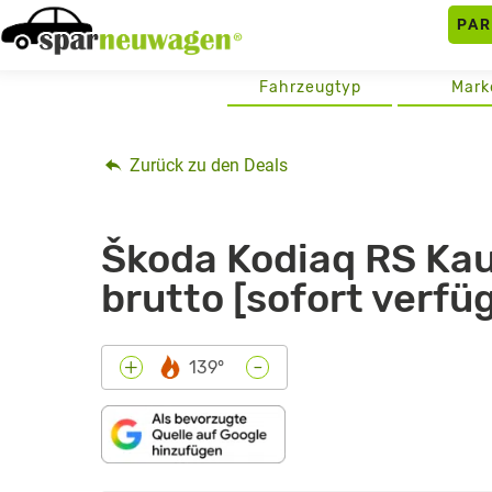
Skip
PA
to
content
Fahrzeugtyp
Mark
Zurück zu den Deals
Škoda Kodiaq RS Kau
brutto [sofort verfü
-
+
139°
„ŠKODA
KODIAQ