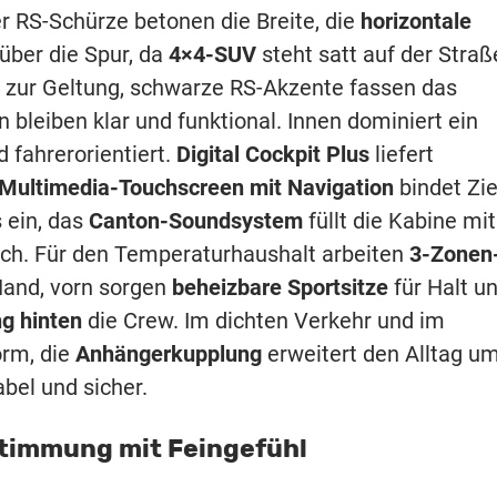
er RS-Schürze betonen die Breite, die
horizontale
über die Spur, da
4×4-SUV
steht satt auf der Straß
t zur Geltung, schwarze RS-Akzente fassen das
bleiben klar und funktional. Innen dominiert ein
fahrerorientiert.
Digital Cockpit Plus
liefert
Multimedia-Touchscreen mit Navigation
bindet Zie
 ein, das
Canton-Soundsystem
füllt die Kabine mit
ich. Für den Temperaturhaushalt arbeiten
3-Zonen
and, vorn sorgen
beheizbare Sportsitze
für Halt u
ng hinten
die Crew. Im dichten Verkehr und im
rm, die
Anhängerkupplung
erweitert den Alltag u
abel und sicher.
bstimmung mit Feingefühl