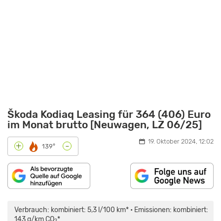
Škoda Kodiaq Leasing für 364 (406) Euro
im Monat brutto [Neuwagen, LZ 06/25]
19. Oktober 2024, 12:02
-
+
139°
„SKODA
KODIAQ
2024:
Verbrauch: kombiniert: 5,3 l/100 km* • Emissionen: kombiniert:
ICH
ZEIGE
143 g/km CO
*
2