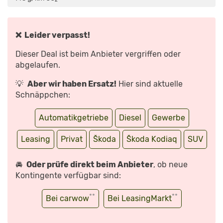
DIR
DAS
NEUE
SUV
IN
ALLEN
❌ Leider verpasst!
DETAILS!
DIESEL
|
Dieser Deal ist beim Anbieter vergriffen oder
BENZINER
|
abgelaufen.
HYBRID
|
REVIEW“
💡
Aber wir haben Ersatz!
Hier sind aktuelle
VON
YOUTUBE
Schnäppchen:
ANZEIGEN
Automatikgetriebe
Diesel
Gewerbe
Leasing
Privat
Škoda
Škoda Kodiaq
SUV
🚘
Oder prüfe direkt beim Anbieter
, ob neue
Kontingente verfügbar sind:
**
**
Bei carwow
Bei LeasingMarkt