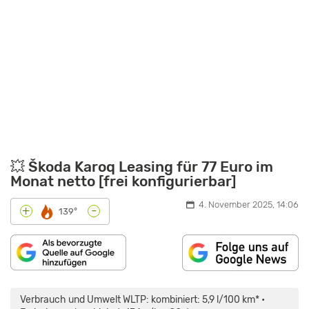
💥 Škoda Karoq Leasing für 77 Euro im
Monat netto [frei konfigurierbar]
4. November 2025, 14:06
-
+
139°
„SKODA
KAROQ
FACELIFT
Verbrauch und Umwelt WLTP: kombiniert: 5,9 l/100 km* •
(2022)