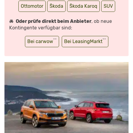
Ottomotor
Škoda
Škoda Karoq
SUV
🚘
Oder prüfe direkt beim Anbieter
, ob neue
Kontingente verfügbar sind:
**
**
Bei carwow
Bei LeasingMarkt