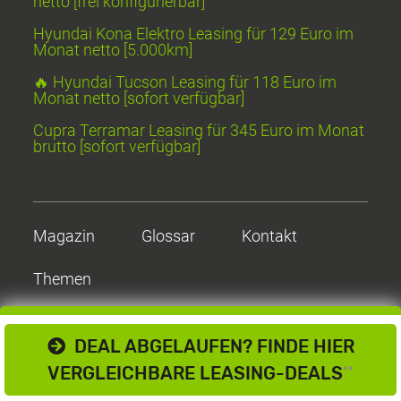
netto [frei konfigurierbar]
Hyundai Kona Elektro Leasing für 129 Euro im
Monat netto [5.000km]
🔥 Hyundai Tucson Leasing für 118 Euro im
Monat netto [sofort verfügbar]
Cupra Terramar Leasing für 345 Euro im Monat
brutto [sofort verfügbar]
Magazin
Glossar
Kontakt
Themen
DEAL ABGELAUFEN? FINDE HIER
VERGLEICHBARE LEASING-DEALS
**