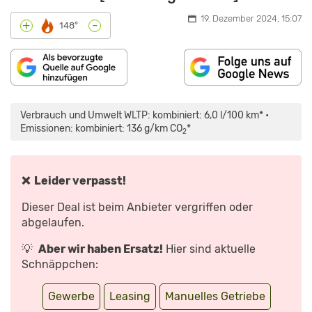
19. Dezember 2024, 15:07
-
+
148°
„SKODA
KAROQ
FACELIFT
Verbrauch und Umwelt WLTP: kombiniert: 6,0 l/100 km* •
(2022)
|
Emissionen: kombiniert: 136 g/km CO
*
2
ERSTE
FAHRT
IM
FRISCHEN
KAROQ
|
❌ Leider verpasst!
MIT
MORITZ
DOKA“
Dieser Deal ist beim Anbieter vergriffen oder
VON
YOUTUBE
abgelaufen.
ANZEIGEN
💡
Aber wir haben Ersatz!
Hier sind aktuelle
Schnäppchen:
Gewerbe
Leasing
Manuelles Getriebe