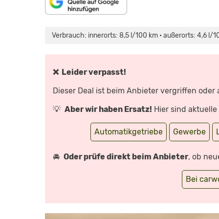
INHALT
„SKODA
VON
KAROQ
MAPS.GOOGLE.DE
FACELIFT
Verbrauch: innerorts: 8,5 l/100 km • außerorts: 4,6 l/
ANZEIGEN
(2022)
|
ERSTE
FAHRT
IM
FRISCHEN
❌ Leider verpasst!
KAROQ
|
MIT
Dieser Deal ist beim Anbieter vergriffen oder
MORITZ
DOKA“
VON
💡
Aber wir haben Ersatz!
Hier sind aktuell
YOUTUBE
ANZEIGEN
Automatikgetriebe
Gewerbe
🚘
Oder prüfe direkt beim Anbieter
, ob neu
Bei car