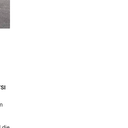
TSI
em
 die