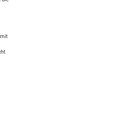
 mit
cht