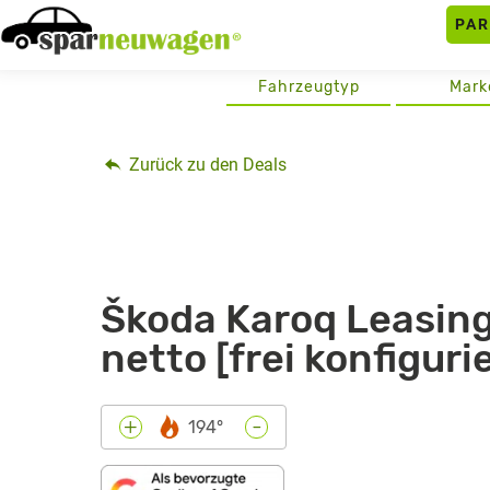
Skip
PA
to
content
Fahrzeugtyp
Mark
Zurück zu den Deals
Škoda Karoq Leasing
netto [frei konfiguri
-
+
194°