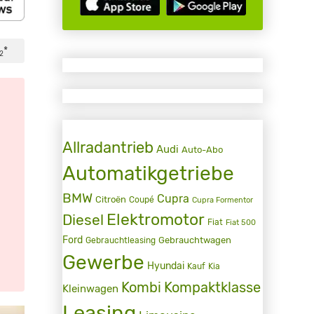
*
2
Allradantrieb
Audi
Auto-Abo
Automatikgetriebe
BMW
Cupra
Citroën
Coupé
Cupra Formentor
Elektromotor
Diesel
Fiat
Fiat 500
Ford
Gebrauchtwagen
Gebrauchtleasing
Gewerbe
Hyundai
Kauf
Kia
Kombi
Kompaktklasse
Kleinwagen
Leasing