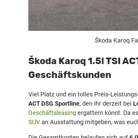
Škoda Karoq Fac
Škoda Karoq 1.5l TSI AC
Geschäftskunden
Viel Platz und ein tolles Preis-Leistun
ACT DSG Sportline
, den ihr derzeit bei
L
Geschäftsleasing
ergattern könnt. Da es
SUV
an Ausstattung mitgeben, was euch 
Die Gesamtkosten belaufen sich auf
6.0