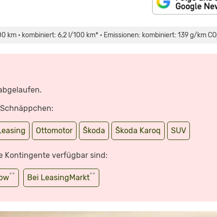
100 km • kombiniert: 6,2 l/100 km* • Emissionen: kombiniert: 139 g/km CO
 abgelaufen.
e Schnäppchen:
Leasing
Ottomotor
Škoda
Škoda Karoq
SUV
e Kontingente verfügbar sind:
**
**
wow
Bei LeasingMarkt