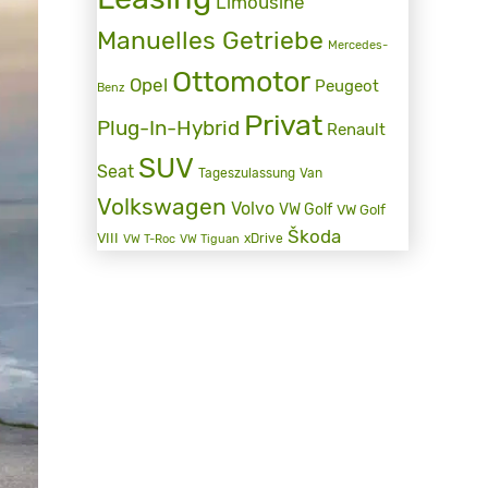
Limousine
Manuelles Getriebe
Mercedes-
Ottomotor
Opel
Peugeot
Benz
Privat
Plug-In-Hybrid
Renault
SUV
Seat
Tageszulassung
Van
Volkswagen
Volvo
VW Golf
VW Golf
Škoda
VIII
xDrive
VW T-Roc
VW Tiguan