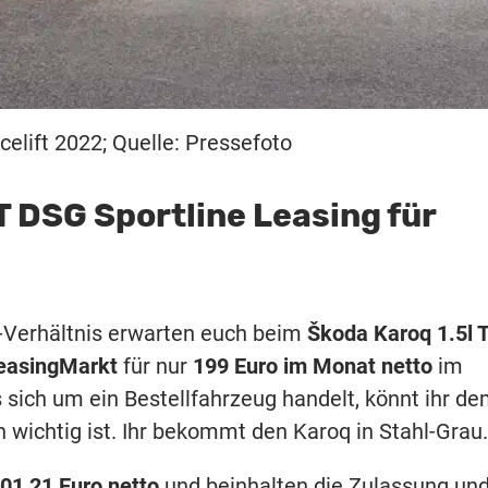
elift 2022; Quelle: Pressefoto
T DSG Sportline Leasing für
gs-Verhältnis erwarten euch beim
Škoda Karoq 1.5l 
easingMarkt
für nur
199 Euro im Monat netto
im
 sich um ein Bestellfahrzeug handelt, könnt ihr d
wichtig ist. Ihr bekommt den Karoq in Stahl-Grau.
01,21 Euro netto
und beinhalten die Zulassung und