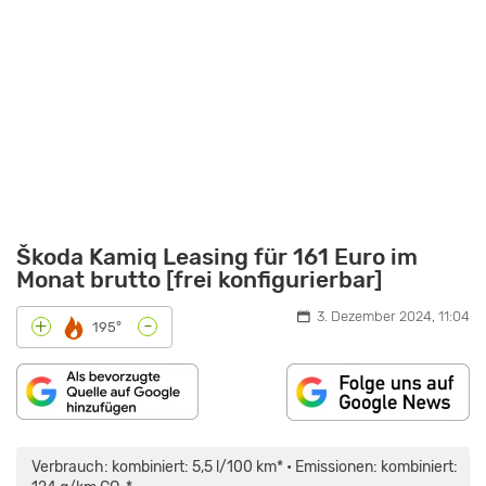
Škoda Kamiq Leasing für 161 Euro im
Monat brutto [frei konfigurierbar]
3. Dezember 2024, 11:04
-
+
195°
„2024
SKODA
KAMIQ:
Verbrauch: kombiniert: 5,5 l/100 km* • Emissionen: kombiniert:
DAS
IST