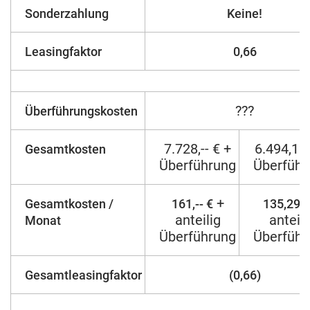
Sonderzahlung
Keine!
Leasingfaktor
0,66
???
Überführungskosten
7.728,-- € +
6.494,12
Gesamtkosten
Überführung
Überführ
+
Gesamtkosten /
161,-- €
135,29 €
anteilig
anteili
Monat
Überführung
Überführ
Gesamtleasingfaktor
(0,66)