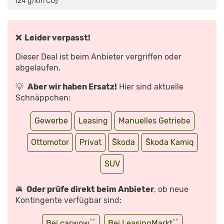
124 g/km CO
*
2
NEU!
–
REVIEW,
FAHRBERICHT,
TEST“
VON
❌ Leider verpasst!
YOUTUBE
ANZEIGEN
Dieser Deal ist beim Anbieter vergriffen oder
abgelaufen.
💡
Aber wir haben Ersatz!
Hier sind aktuelle
Schnäppchen:
Gewerbe
Leasing
Manuelles Getriebe
Ottomotor
Privat
Škoda
Škoda Kamiq
SUV
🚘
Oder prüfe direkt beim Anbieter
, ob neue
Kontingente verfügbar sind:
**
**
Bei carwow
Bei LeasingMarkt