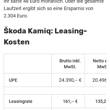
ihr satte 48 Euro monatlich. Über die gesamte
Laufzeit ergibt sich so eine Ersparnis von
2.304 Euro.
Škoda Kamiq: Leasing-
Kosten
Brutto inkl.
Netto ex
MwSt.
MwSt.
24.390,-- €
20.496,-
UPE
Leasingrate
161,-- €
135,29 