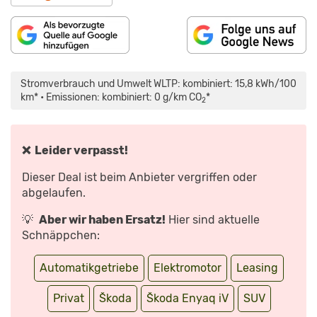
„SKODA
ENYAQ
(2024)
Stromverbrauch und Umwelt WLTP: kombiniert: 15,8 kWh/100
|
MEHR
km* • Emissionen: kombiniert: 0 g/km CO
*
2
LEISTUNG
UND
REICHWEITE
FÜRS
E-
SUV
❌ Leider verpasst!
|
VORSTELLUNG
MIT
Dieser Deal ist beim Anbieter vergriffen oder
JAN
GÖTZE“
abgelaufen.
VON
YOUTUBE
ANZEIGEN
💡
Aber wir haben Ersatz!
Hier sind aktuelle
Schnäppchen:
Automatikgetriebe
Elektromotor
Leasing
Privat
Škoda
Škoda Enyaq iV
SUV