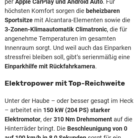
per
Apple CarPlay und Android Auto
. Für
höchsten Komfort sorgen die
beheizbaren
Sportsitze
mit Alcantara-Elementen sowie die
3-Zonen-Klimaautomatik Climatronic
, die für
angenehme Temperaturen im gesamten
Innenraum sorgt. Und weil auch das Einparken
stressfrei bleiben soll, gibt’s serienmäßig eine
Einparkhilfe mit Rückfahrkamera
.
Elektropower mit Top-Reichweite
Unter der Haube – oder besser gesagt im Heck
– arbeitet ein
150 kW (204 PS) starker
Elektromotor
, der
310 Nm Drehmoment
auf die
Hinterräder bringt. Die
Beschleunigung von 0
auf 100 km/h in 8,0 Sekunden
sorgt für ein