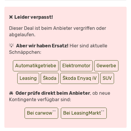
80
IM
E-
AUTO
SUPERTEST
❌ Leider verpasst!
MIT
ALEX
BLOCH“
Dieser Deal ist beim Anbieter vergriffen oder
VON
YOUTUBE
abgelaufen.
ANZEIGEN
💡
Aber wir haben Ersatz!
Hier sind aktuelle
Schnäppchen:
Automatikgetriebe
Elektromotor
Gewerbe
Leasing
Škoda
Škoda Enyaq iV
SUV
🚘
Oder prüfe direkt beim Anbieter
, ob neue
Kontingente verfügbar sind:
**
**
Bei carwow
Bei LeasingMarkt