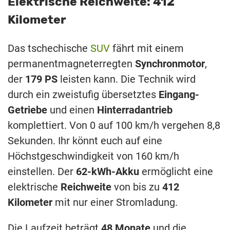
Elektrische Reichweite: 412
Kilometer
Das tschechische
SUV
fährt mit einem
permanentmagneterregten
Synchronmotor
,
der
179 PS
leisten kann. Die Technik wird
durch ein zweistufig übersetztes
Eingang-
Getriebe
und einen
Hinterradantrieb
komplettiert. Von 0 auf 100 km/h vergehen 8,8
Sekunden. Ihr könnt euch auf eine
Höchstgeschwindigkeit von 160 km/h
einstellen. Der
62-kWh-Akku
ermöglicht eine
elektrische
Reichweite
von bis zu
412
Kilometer
mit nur einer Stromladung.
Die Laufzeit beträgt
48 Monate
und die