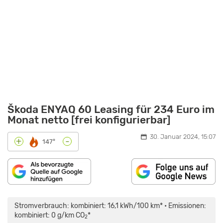
Škoda ENYAQ 60 Leasing für 234 Euro im
Monat netto [frei konfigurierbar]
30. Januar 2024, 15:07
-
+
147°
„NUR
MEB
EINHEITSBREI?
Stromverbrauch: kombiniert: 16,1 kWh/100 km* • Emissionen:
SKODA
ENYAQ
kombiniert: 0 g/km CO
*
2
IV