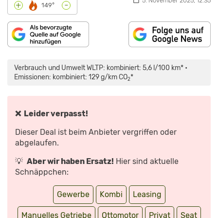
5. November 2025, 12:35
-
+
149°
„SEAT
LEON
ST
Verbrauch und Umwelt WLTP: kombiniert: 5,6 l/100 km* •
(2020):
TEST
Emissionen: kombiniert: 129 g/km CO
*
2
–
FAHRBERICHT
–
KOMBI
–
MOTOR
❌ Leider verpasst!
–
INFO“
VON
Dieser Deal ist beim Anbieter vergriffen oder
YOUTUBE
ANZEIGEN
abgelaufen.
💡
Aber wir haben Ersatz!
Hier sind aktuelle
Schnäppchen:
Gewerbe
Kombi
Leasing
Manuelles Getriebe
Ottomotor
Privat
Seat