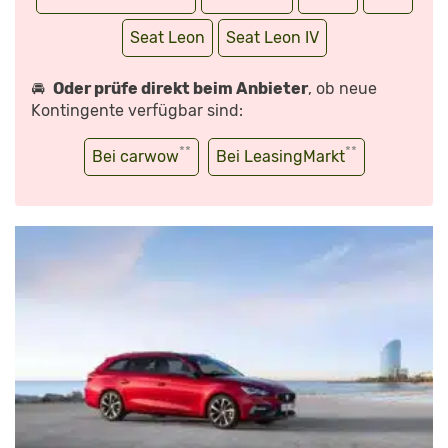
Seat Leon
Seat Leon IV
🚘
Oder prüfe direkt beim Anbieter
, ob neue
Kontingente verfügbar sind:
**
**
Bei carwow
Bei LeasingMarkt