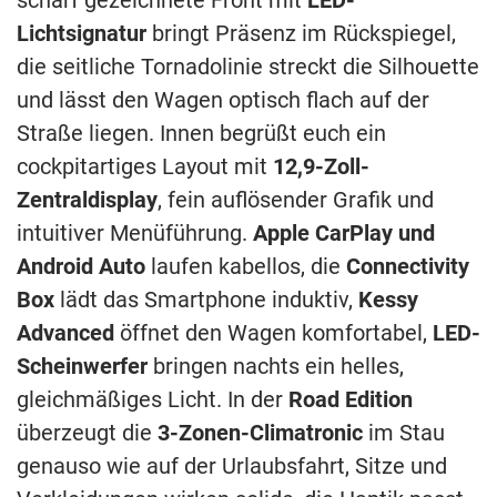
scharf gezeichnete Front mit
LED-
Lichtsignatur
bringt Präsenz im Rückspiegel,
die seitliche Tornadolinie streckt die Silhouette
und lässt den Wagen optisch flach auf der
Straße liegen. Innen begrüßt euch ein
cockpitartiges Layout mit
12,9-Zoll-
Zentraldisplay
, fein auflösender Grafik und
intuitiver Menüführung.
Apple CarPlay und
Android Auto
laufen kabellos, die
Connectivity
Box
lädt das Smartphone induktiv,
Kessy
Advanced
öffnet den Wagen komfortabel,
LED-
Scheinwerfer
bringen nachts ein helles,
gleichmäßiges Licht. In der
Road Edition
überzeugt die
3-Zonen-Climatronic
im Stau
genauso wie auf der Urlaubsfahrt, Sitze und