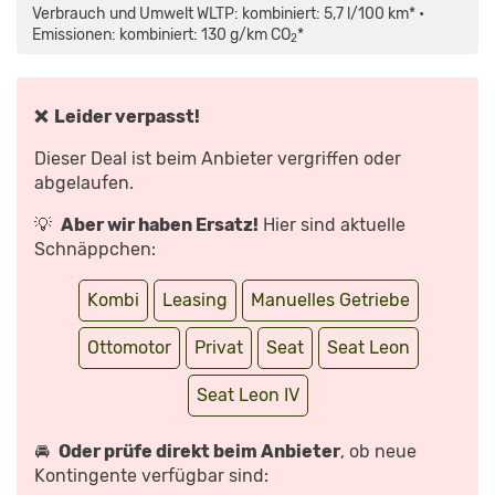
ST
Verbrauch und Umwelt WLTP: kombiniert: 5,7 l/100 km* •
(2020):
TEST
Emissionen: kombiniert: 130 g/km CO
*
2
–
FAHRBERICHT
–
KOMBI
–
MOTOR
❌ Leider verpasst!
–
INFO“
VON
Dieser Deal ist beim Anbieter vergriffen oder
YOUTUBE
ANZEIGEN
abgelaufen.
💡
Aber wir haben Ersatz!
Hier sind aktuelle
Schnäppchen:
Kombi
Leasing
Manuelles Getriebe
Ottomotor
Privat
Seat
Seat Leon
Seat Leon IV
🚘
Oder prüfe direkt beim Anbieter
, ob neue
Kontingente verfügbar sind: