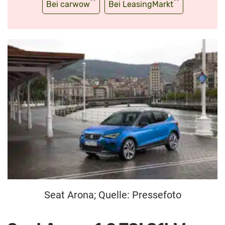
**
**
Bei carwow
Bei LeasingMarkt
Seat Arona; Quelle: Pressefoto