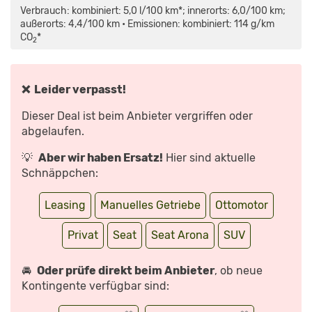
PLAYER“
Verbrauch: kombiniert: 5,0 l/100 km*; innerorts: 6,0/100 km;
VON
YOUTUBE
außerorts: 4,4/100 km • Emissionen: kombiniert: 114 g/km
ANZEIGEN
CO
*
2
❌ Leider verpasst!
Dieser Deal ist beim Anbieter vergriffen oder
abgelaufen.
💡
Aber wir haben Ersatz!
Hier sind aktuelle
Schnäppchen:
Leasing
Manuelles Getriebe
Ottomotor
Privat
Seat
Seat Arona
SUV
🚘
Oder prüfe direkt beim Anbieter
, ob neue
Kontingente verfügbar sind: