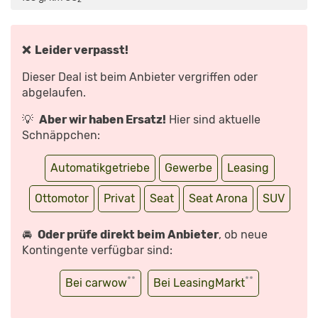
3
ZYLINDER
IM
SUV?
DIE
TESTER
❌ Leider verpasst!
|
AUTO
MOTOR
Dieser Deal ist beim Anbieter vergriffen oder
UND
SPORT“
abgelaufen.
VON
YOUTUBE
ANZEIGEN
💡
Aber wir haben Ersatz!
Hier sind aktuelle
Schnäppchen:
Automatikgetriebe
Gewerbe
Leasing
Ottomotor
Privat
Seat
Seat Arona
SUV
🚘
Oder prüfe direkt beim Anbieter
, ob neue
Kontingente verfügbar sind:
**
**
Bei carwow
Bei LeasingMarkt