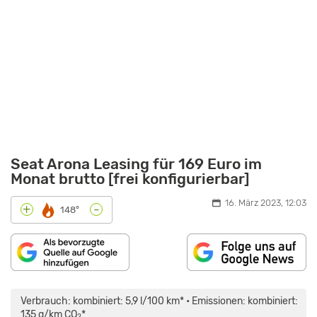
Seat Arona Leasing für 169 Euro im
Monat brutto [frei konfigurierbar]
16. März 2023, 12:03
-
+
148°
„SEAT
ARONA
1.0
Verbrauch: kombiniert: 5,9 l/100 km* • Emissionen: kombiniert:
TSI:
REICHEN
135 g/km CO
*
2