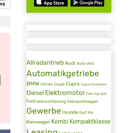
Allradantrieb
Audi
Auto-Abo
Automatikgetriebe
BMW
Cupra
Citroën
Coupé
Cupra Formentor
Elektromotor
Diesel
Fiat
Fiat 500
Ford
Gebrauchtwagen
Gebrauchtleasing
Gewerbe
Hyundai
Kauf
Kia
Kombi
Kompaktklasse
Kleinwagen
Leasing