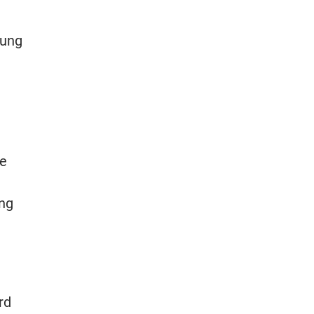
sung
se
ng
rd