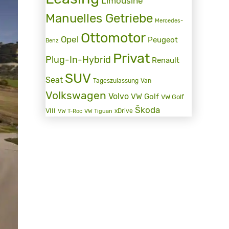
Limousine
Manuelles Getriebe
Mercedes-
Ottomotor
Opel
Peugeot
Benz
Privat
Plug-In-Hybrid
Renault
SUV
Seat
Tageszulassung
Van
Volkswagen
Volvo
VW Golf
VW Golf
Škoda
VIII
xDrive
VW T-Roc
VW Tiguan