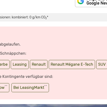
sionen: kombiniert: 0 g/km CO
*
2
 abgelaufen.
e Schnäppchen:
erbe
Leasing
Renault
Renault Mégane E-Tech
SUV
e Kontingente verfügbar sind:
**
**
wow
Bei LeasingMarkt