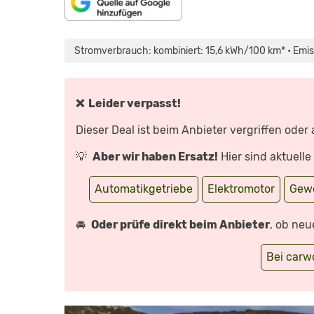
INHALT
„RENAULT
VON
MÉGANE
MAPS.GOOGLE.DE
E-
Stromverbrauch: kombiniert: 15,6 kWh/100 km* • Emis
ANZEIGEN
TECH
(2022)
|
SO
FÄHRT
RENAULTS
❌ Leider verpasst!
ID.3-
GEGNER
|
Dieser Deal ist beim Anbieter vergriffen oder
ERSTE
FAHRT
MIT
💡
Aber wir haben Ersatz!
Hier sind aktuell
DENNIS
PETERMANN“
VON
YOUTUBE
Automatikgetriebe
Elektromotor
Gew
ANZEIGEN
🚘
Oder prüfe direkt beim Anbieter
, ob neu
Bei car