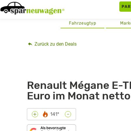
Skip
PA
to
content
Fahrzeugtyp
Mark
Zurück zu den Deals
Renault Mégane E-TE
Euro im Monat nett
-
+
141°