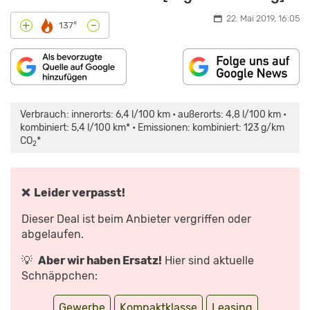
22. Mai 2019, 16:05
-
+
137°
INHALT
„2018
VON
RENAULT
MAPS.GOOGLE.DE
CAPTUR
Verbrauch: innerorts: 6,4 l/100 km • außerorts: 4,8 l/100 km •
ANZEIGEN
ENERGY
TCE
kombiniert: 5,4 l/100 km* • Emissionen: kombiniert: 123 g/km
90
CO
*
–
2
KAUFBERATUNG,
TEST,
REVIEW“
VON
YOUTUBE
❌ Leider verpasst!
ANZEIGEN
Dieser Deal ist beim Anbieter vergriffen oder
abgelaufen.
💡
Aber wir haben Ersatz!
Hier sind aktuelle
Schnäppchen:
Gewerbe
Kompaktklasse
Leasing