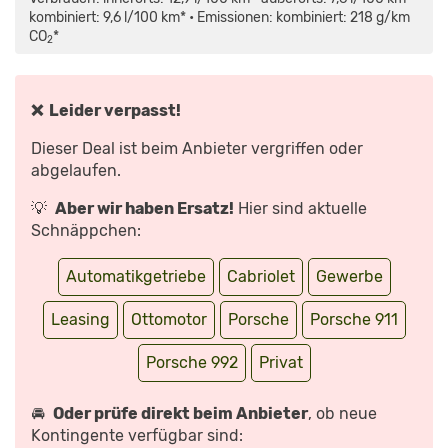
ANZEIGEN
(2019):
7
kombiniert: 9,6 l/100 km* • Emissionen: kombiniert: 218 g/km
FAKTEN,
CO
*
DIE
2
JEDER
"OBEN-
OHNE"-
FAN
WISSENSOLLTE
❌ Leider verpasst!
|
AUTO
MOTOR
Dieser Deal ist beim Anbieter vergriffen oder
&
SPORT“
abgelaufen.
VON
YOUTUBE
ANZEIGEN
💡
Aber wir haben Ersatz!
Hier sind aktuelle
Schnäppchen:
Automatikgetriebe
Cabriolet
Gewerbe
Leasing
Ottomotor
Porsche
Porsche 911
Porsche 992
Privat
🚘
Oder prüfe direkt beim Anbieter
, ob neue
Kontingente verfügbar sind: