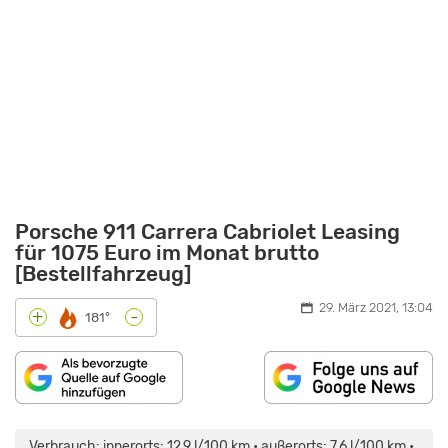
Porsche 911 Carrera Cabriolet Leasing
für 1075 Euro im Monat brutto
[Bestellfahrzeug]
29. März 2021, 13:04
-
+
181°
INHALT
„PORSCHE
VON
911
MAPS.GOOGLE.DE
CABRIO
Verbrauch: innerorts: 12,9 l/100 km • außerorts: 7,6 l/100 km •