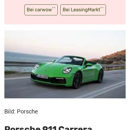
**
**
Bei carwow
Bei LeasingMarkt
Bild: Porsche
Porsche 911 Carrera