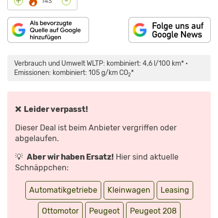
-
+
143°
„PEUGEOT
E-
208
Verbrauch und Umwelt WLTP: kombiniert: 4,6 l/100 km* •
GT:
KLEINWAGEN
Emissionen: kombiniert: 105 g/km CO
*
2
MIT
FACELIFT
UND
NEUEM
ANTRIEB
|
❌ Leider verpasst!
TEST
|
REVIEW
Dieser Deal ist beim Anbieter vergriffen oder
|
PREIS
abgelaufen.
|
2024“
VON
💡
Aber wir haben Ersatz!
Hier sind aktuelle
YOUTUBE
ANZEIGEN
Schnäppchen:
Automatikgetriebe
Kleinwagen
Leasing
Ottomotor
Peugeot
Peugeot 208