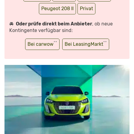
Peugeot 208 II
Privat
🚘
Oder prüfe direkt beim Anbieter
, ob neue
Kontingente verfügbar sind:
**
**
Bei carwow
Bei LeasingMarkt