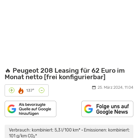
🔥 Peugeot 208 Leasing für 62 Euro im
Monat netto [frei konfigurierbar]
25. März 2024, 11:04
-
+
137°
„PEUGEOT
208
(2019):
Verbrauch: kombiniert: 5,3 l/100 km* • Emissionen: kombiniert:
BENZINER
ODER
101 g/km CO
*
2