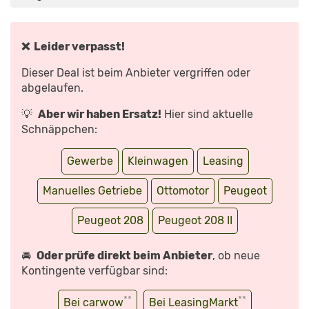
ELEKTRO?
–
VORFAHRT
|
AUTO
MOTOR
❌ Leider verpasst!
UND
SPORT“
VON
Dieser Deal ist beim Anbieter vergriffen oder
YOUTUBE
ANZEIGEN
abgelaufen.
💡
Aber wir haben Ersatz!
Hier sind aktuelle
Schnäppchen:
Gewerbe
Kleinwagen
Leasing
Manuelles Getriebe
Ottomotor
Peugeot
Peugeot 208
Peugeot 208 II
🚘
Oder prüfe direkt beim Anbieter
, ob neue
Kontingente verfügbar sind:
**
**
Bei carwow
Bei LeasingMarkt