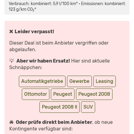
MAPS.GOOGLE.DE
2024
Verbrauch: kombiniert: 5,9 l/100 km* • Emissionen: kombiniert:
ANZEIGEN
(FACELIFT)
–
123 g/km CO
*
2
DIFFERENT
SPECS
&
COLORS“
VON
YOUTUBE
❌ Leider verpasst!
ANZEIGEN
Dieser Deal ist beim Anbieter vergriffen oder
abgelaufen.
💡
Aber wir haben Ersatz!
Hier sind aktuelle
Schnäppchen:
Automatikgetriebe
Gewerbe
Leasing
Ottomotor
Peugeot
Peugeot 2008
Peugeot 2008 II
SUV
🚘
Oder prüfe direkt beim Anbieter
, ob neue
Kontingente verfügbar sind: