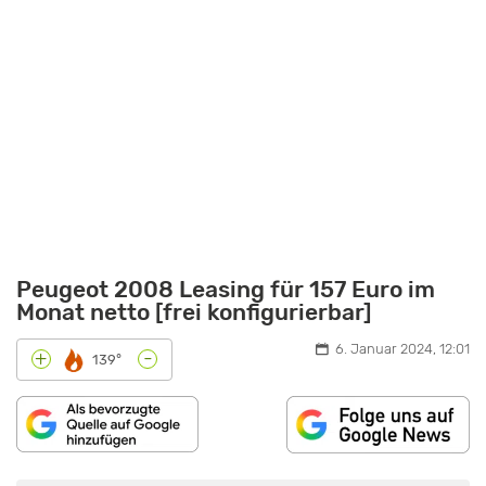
Peugeot 2008 Leasing für 157 Euro im
Monat netto [frei konfigurierbar]
6. Januar 2024, 12:01
-
+
139°
INHALT
„PEUGEOT
VON
2008