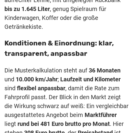
aufrechter Lehne, mit umgelegter Rückbank
bis zu 1.645 Liter
, genug Spielraum für
Kinderwagen, Koffer oder die große
Getränkekiste.
Konditionen & Einordnung: klar,
transparent, anpassbar
Die Musterkalkulation steht auf
36 Monaten
und
10.000 km/Jahr
;
Laufzeit und Kilometer
sind
flexibel anpassbar
, damit die Rate zum
Fahrprofil passt. Der Blick in den Markt zeigt
die Wirkung schwarz auf weiß: Ein vergleichbar
ausgestattetes Angebot beim
Marktführer
liegt
rund bei 481 Euro brutto pro Monat
. Hier
stehen
308 Euro brutto,
der
Preisabstand
ist