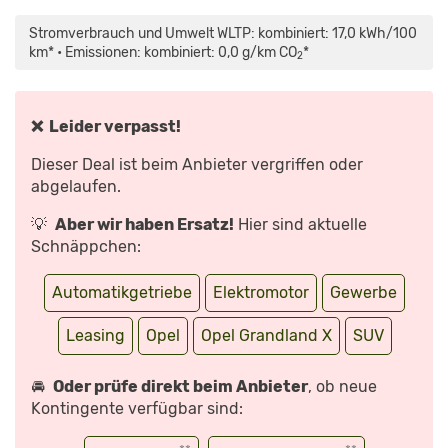
„OPTIK,
TECHNIK,
PREISE:
Stromverbrauch und Umwelt WLTP: kombiniert: 17,0 kWh/100
7
FAKTEN
km* • Emissionen: kombiniert: 0,0 g/km CO
*
2
ZUM
NEUEN
OPEL
GRANDLAND
|
AUTO
❌ Leider verpasst!
MOTOR
UND
SPORT“
Dieser Deal ist beim Anbieter vergriffen oder
VON
YOUTUBE
abgelaufen.
ANZEIGEN
💡
Aber wir haben Ersatz!
Hier sind aktuelle
Schnäppchen:
Automatikgetriebe
Elektromotor
Gewerbe
Leasing
Opel
Opel Grandland X
SUV
🚘
Oder prüfe direkt beim Anbieter
, ob neue
Kontingente verfügbar sind: