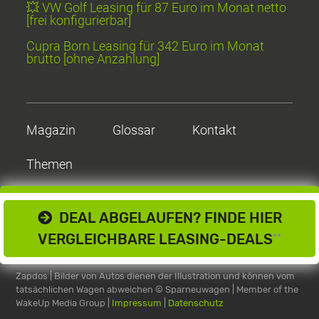
💥 VW Golf Leasing für 87 Euro im Monat netto
[frei konfigurierbar]
Cupra Born Leasing für 342 Euro im Monat
brutto [ohne Anzahlung]
Magazin
Glossar
Kontakt
Themen
DEAL ABGELAUFEN? FINDE HIER
VERGLEICHBARE LEASING-DEALS
**
Zapdos | Bilder von Autos dienen der Illustration und können vom
tatsächlichen Wagen abweichen
© Sparneuwagen | Member of the
WakeUp Media Group |
Impressum
|
Datenschutz