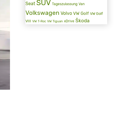
SUV
Seat
Tageszulassung
Van
Volkswagen
Volvo
VW Golf
VW Golf
Škoda
VIII
xDrive
VW T-Roc
VW Tiguan