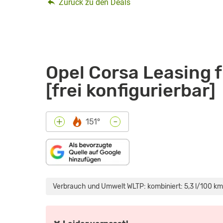
Zurück zu den Deals
Opel Corsa Leasing 
[frei konfigurierbar]
-
+
151°
„OPEL
CORSA
1.2
Verbrauch und Umwelt WLTP: kombiniert: 5,3 l/100 km
DI
TURBO:
WAS
KANN
DER
PEUGEOT