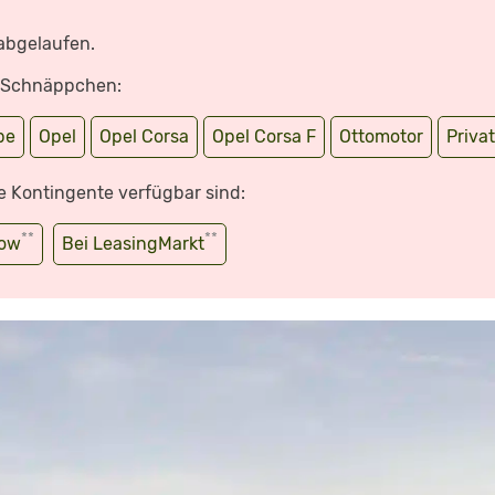
 abgelaufen.
e Schnäppchen:
be
Opel
Opel Corsa
Opel Corsa F
Ottomotor
Privat
e Kontingente verfügbar sind:
**
**
wow
Bei LeasingMarkt