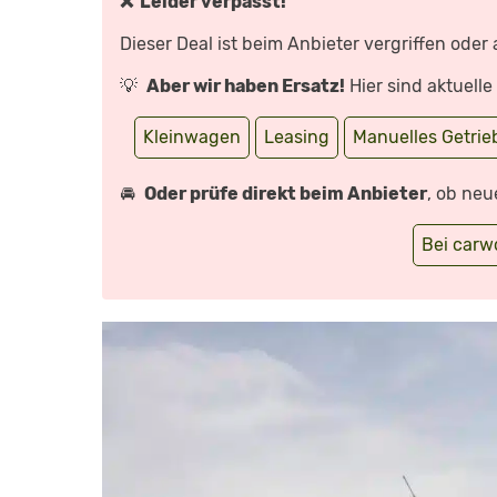
❌ Leider verpasst!
IM
OPEL-
KLEID?
Dieser Deal ist beim Anbieter vergriffen oder
–
TEST/REVIEW
|
💡
Aber wir haben Ersatz!
Hier sind aktuell
AUTO
MOTOR
UND
SPORT“
Kleinwagen
Leasing
Manuelles Getrie
VON
YOUTUBE
ANZEIGEN
🚘
Oder prüfe direkt beim Anbieter
, ob neu
Bei car