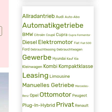
Allradantrieb
Audi
Auto-Abo
Automatikgetriebe
BMW
Cupra
Citroën
Coupé
Cupra Formentor
Elektromotor
Diesel
Fiat
Fiat 500
Ford
Gebrauchtwagen
Gebrauchtleasing
Gewerbe
Hyundai
Kauf
Kia
Kombi
Kompaktklasse
Kleinwagen
Leasing
Limousine
Manuelles Getriebe
Mercedes-
Ottomotor
Opel
Peugeot
Benz
Privat
Plug-In-Hybrid
Renault