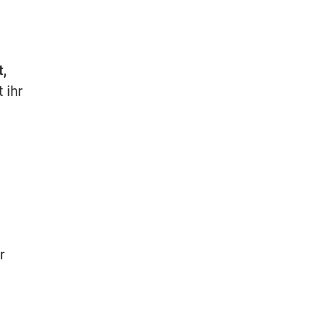
t,
 ihr
r