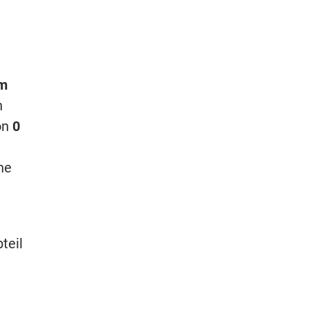
m
n
von
0
ne
teil