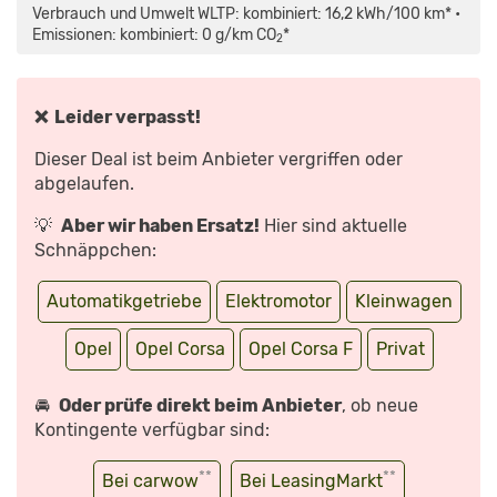
FLOP?
Verbrauch und Umwelt WLTP: kombiniert: 16,2 kWh/100 km* •
DER
OPEL
Emissionen: kombiniert: 0 g/km CO
*
2
CORSA
ELEKTRO
IM
ELEKTROAUTO-
SUPERTEST
–
❌ Leider verpasst!
BLOCH
ERKLÄRT
#131|AUTO
Dieser Deal ist beim Anbieter vergriffen oder
MOTOR
SPORT“
abgelaufen.
VON
YOUTUBE
ANZEIGEN
💡
Aber wir haben Ersatz!
Hier sind aktuelle
Schnäppchen:
Automatikgetriebe
Elektromotor
Kleinwagen
Opel
Opel Corsa
Opel Corsa F
Privat
🚘
Oder prüfe direkt beim Anbieter
, ob neue
Kontingente verfügbar sind:
**
**
Bei carwow
Bei LeasingMarkt