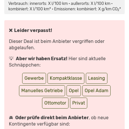
MAPS.GOOGLE.DE
–
Verbrauch: innerorts: X l/100 km • außerorts: X l/100 km •
ANZEIGEN
TESTFAHRT“
VON
kombiniert: X l/100 km* • Emissionen: kombiniert: X g/km CO
*
2
YOUTUBE
ANZEIGEN
❌ Leider verpasst!
Dieser Deal ist beim Anbieter vergriffen oder
abgelaufen.
💡
Aber wir haben Ersatz!
Hier sind aktuelle
Schnäppchen:
Gewerbe
Kompaktklasse
Leasing
Manuelles Getriebe
Opel
Opel Adam
Ottomotor
Privat
🚘
Oder prüfe direkt beim Anbieter
, ob neue
Kontingente verfügbar sind: