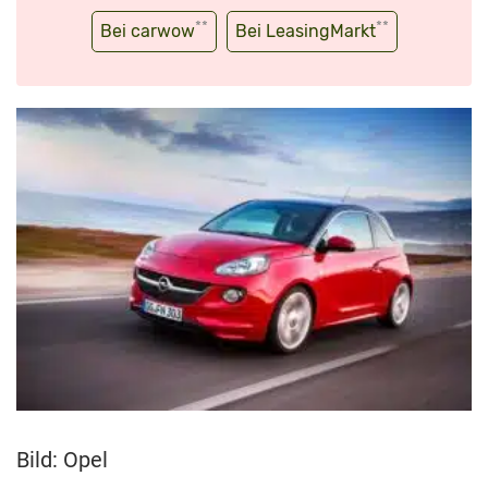
**
**
Bei carwow
Bei LeasingMarkt
Bild: Opel