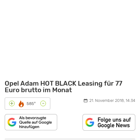
Opel Adam HOT BLACK Leasing für 77
Euro brutto im Monat
21. November 2018, 14:34
-
+
585°
INHALT
„OPEL
VON
ADAM