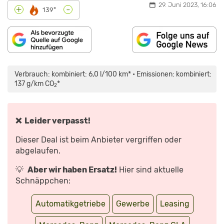
29. Juni 2023, 16:06
-
+
139°
„MERCEDES
GLA
(2020):
Verbrauch: kombiniert: 6,0 l/100 km* • Emissionen: kombiniert:
TEST
–
137 g/km CO
*
2
FAHRBERICHT
–
SUV
–
PREIS
–
❌ Leider verpasst!
LEISTUNG“
VON
YOUTUBE
Dieser Deal ist beim Anbieter vergriffen oder
ANZEIGEN
abgelaufen.
💡
Aber wir haben Ersatz!
Hier sind aktuelle
Schnäppchen:
Automatikgetriebe
Gewerbe
Leasing