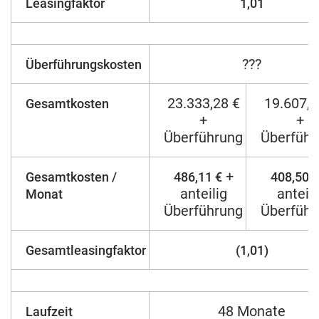
Leasingfaktor
1,01
???
Überführungskosten
23.333,28 €
19.607,8
Gesamtkosten
+
+
Überführung
Überführ
+
Gesamtkosten /
486,11 €
408,50 €
anteilig
anteili
Monat
Überführung
Überführ
Gesamtleasingfaktor
(1,01)
48 Monate
Laufzeit