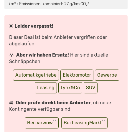
(2021)
km* • Emissionen: kombiniert: 27 g/km CO
*
2
|
ZUM
ERSTEN
MAL
IM
LYNK
❌ Leider verpasst!
&
CO
01
Dieser Deal ist beim Anbieter vergriffen oder
|
ERSTE
abgelaufen.
FAHRT
MIT
HAUKE
💡
Aber wir haben Ersatz!
Hier sind aktuelle
SCHRIEBER“
VON
Schnäppchen:
YOUTUBE
ANZEIGEN
Automatikgetriebe
Elektromotor
Gewerbe
Leasing
Lynk&Co
SUV
🚘
Oder prüfe direkt beim Anbieter
, ob neue
Kontingente verfügbar sind:
**
**
Bei carwow
Bei LeasingMarkt