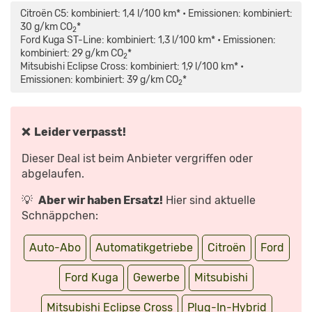
MITSUBISHI
KUGA
CITROËN
ECLIPSE
PLUG-
C5
Citroën C5: kombiniert: 1,4 l/100 km* • Emissionen: kombiniert:
CROSS
IN-
X
2.4
HYBRID:
HYBRID
30 g/km CO
*
2
PHEV
WIRKLICH
225
Ford Kuga ST-Line: kombiniert: 1,3 l/100 km* • Emissionen:
INTRO
UNTER
SHINE
EDITION
3
PACK
kombiniert: 29 g/km CO
*
2
KAUFBERATUNG,
LITER
E-
Mitsubishi Eclipse Cross: kombiniert: 1,9 l/100 km* •
TEST
VERBRAUCH?
EAT8
DEUTSCH,
–
–
Emissionen: kombiniert: 39 g/km CO
*
2
REVIEW,
REVIEW
KAUFBERATUNG,
FAHRBERICHT“
I
TEST
VON
AUTO
DEUTSCH,
YOUTUBE
MOTOR
REVIEW,
ANZEIGEN
UND
FAHRBERICHT“
SPORT“
VON
❌ Leider verpasst!
VON
YOUTUBE
YOUTUBE
ANZEIGEN
ANZEIGEN
Dieser Deal ist beim Anbieter vergriffen oder
abgelaufen.
💡
Aber wir haben Ersatz!
Hier sind aktuelle
Schnäppchen:
Auto-Abo
Automatikgetriebe
Citroën
Ford
Ford Kuga
Gewerbe
Mitsubishi
Mitsubishi Eclipse Cross
Plug-In-Hybrid