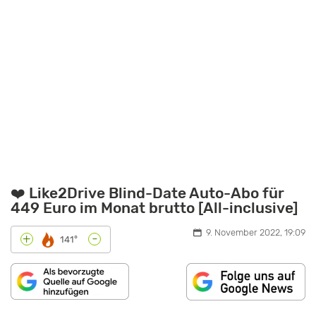
❤️ Like2Drive Blind-Date Auto-Abo für
449 Euro im Monat brutto [All-inclusive]
9. November 2022, 19:09
-
+
141°
„2021
„FORD
„2022