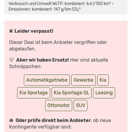
KIA
Verbrauch und Umwelt WLTP: kombiniert: 6,6 l/100 km* •
SPORTAGE
–
Emissionen: kombiniert: 147 g/km CO
*
2
DER
BESTE
GEGNER
DES
VW
TIGUAN?
❌ Leider verpasst!
FAHRBERICHT/REVIEW
|
AUTO
Dieser Deal ist beim Anbieter vergriffen oder
MOTOR
UND
abgelaufen.
SPORT“
VON
YOUTUBE
💡
Aber wir haben Ersatz!
Hier sind aktuelle
ANZEIGEN
Schnäppchen:
Automatikgetriebe
Gewerbe
Kia
Kia Sportage
Kia Sportage QL
Leasing
Ottomotor
SUV
🚘
Oder prüfe direkt beim Anbieter
, ob neue
Kontingente verfügbar sind: