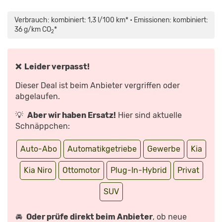
„KIA
NIRO
PHEV
Verbrauch: kombiniert: 1,3 l/100 km* • Emissionen: kombiniert:
2022:
DER
36 g/km CO
*
2
NEUE
SUV-
SUPERSTAR?
FAHRBERICHT
|
AUTO
❌ Leider verpasst!
MOTOR
UND
SPORT“
Dieser Deal ist beim Anbieter vergriffen oder
VON
YOUTUBE
abgelaufen.
ANZEIGEN
💡
Aber wir haben Ersatz!
Hier sind aktuelle
Schnäppchen:
Auto-Abo
Automatikgetriebe
Gewerbe
Kia
Kia Niro
Ottomotor
Plug-In-Hybrid
Privat
SUV
🚘
Oder prüfe direkt beim Anbieter
, ob neue