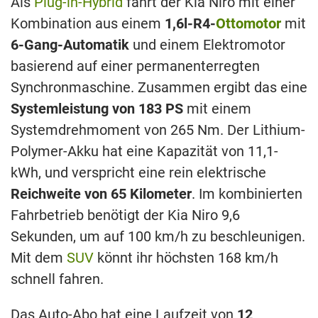
Als
Plug-in-Hybrid
fährt der Kia Niro mit einer
Kombination aus einem
1,6l-R4-
Ottomotor
mit
6-Gang-Automatik
und einem Elektromotor
basierend auf einer permanenterregten
Synchronmaschine. Zusammen ergibt das eine
Systemleistung von 183 PS
mit einem
Systemdrehmoment von 265 Nm. Der Lithium-
Polymer-Akku hat eine Kapazität von 11,1-
kWh, und verspricht eine rein elektrische
Reichweite von 65 Kilometer
. Im kombinierten
Fahrbetrieb benötigt der Kia Niro 9,6
Sekunden, um auf 100 km/h zu beschleunigen.
Mit dem
SUV
könnt ihr höchsten 168 km/h
schnell fahren.
Das Auto-Abo hat eine Laufzeit von
12