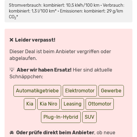
PLUG-
Stromverbrauch: kombiniert: 10,5 kWh/100 km • Verbrauch:
IN
HYBRID
kombiniert: 1,3 l/100 km* • Emissionen: kombiniert: 29 g/km
FAHRBERICHT
CO
*
/
2
TEILZEIT-
STROMER
SUV
IM
CHECK
❌ Leider verpasst!
–
AUTOPHORIE“
VON
Dieser Deal ist beim Anbieter vergriffen oder
YOUTUBE
ANZEIGEN
abgelaufen.
💡
Aber wir haben Ersatz!
Hier sind aktuelle
Schnäppchen:
Automatikgetriebe
Elektromotor
Gewerbe
Kia
Kia Niro
Leasing
Ottomotor
Plug-In-Hybrid
SUV
🚘
Oder prüfe direkt beim Anbieter
, ob neue